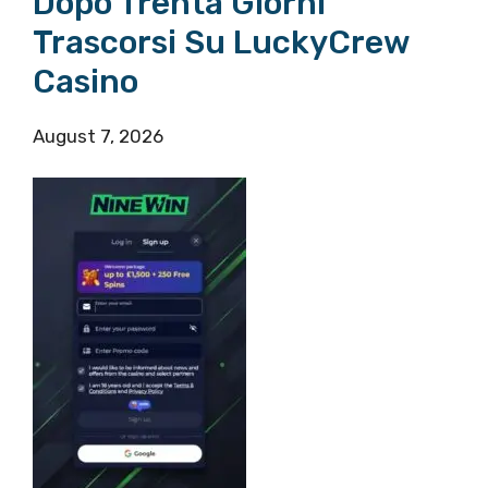
Dopo Trenta Giorni
Trascorsi Su LuckyCrew
Casino
August 7, 2026