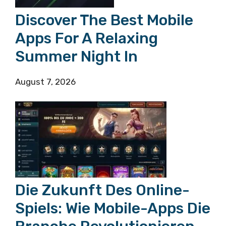
Discover The Best Mobile
Apps For A Relaxing
Summer Night In
August 7, 2026
Die Zukunft Des Online-
Spiels: Wie Mobile-Apps Die