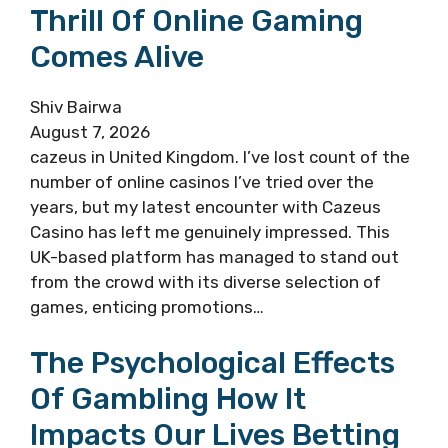
Thrill Of Online Gaming
Comes Alive
Shiv Bairwa
August 7, 2026
cazeus in United Kingdom. I’ve lost count of the
number of online casinos I’ve tried over the
years, but my latest encounter with Cazeus
Casino has left me genuinely impressed. This
UK-based platform has managed to stand out
from the crowd with its diverse selection of
games, enticing promotions…
The Psychological Effects
Of Gambling How It
Impacts Our Lives Betting