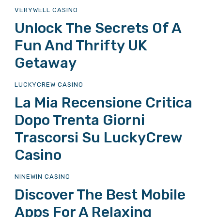
VERYWELL CASINO
Unlock The Secrets Of A
Fun And Thrifty UK
Getaway
LUCKYCREW CASINO
La Mia Recensione Critica
Dopo Trenta Giorni
Trascorsi Su LuckyCrew
Casino
NINEWIN CASINO
Discover The Best Mobile
Apps For A Relaxing