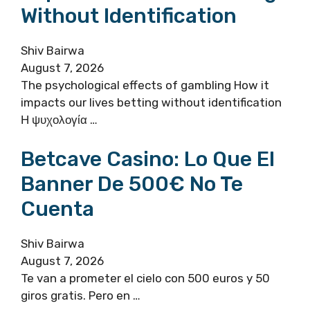
Without Identification
Shiv Bairwa
August 7, 2026
The psychological effects of gambling How it
impacts our lives betting without identification
Η ψυχολογία …
Betcave Casino: Lo Que El
Banner De 500€ No Te
Cuenta
Shiv Bairwa
August 7, 2026
Te van a prometer el cielo con 500 euros y 50
giros gratis. Pero en …