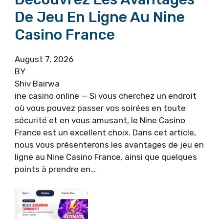
De Jeu En Ligne Au Nine
Casino France
August 7, 2026
BY
Shiv Bairwa
ine casino online — Si vous cherchez un endroit
où vous pouvez passer vos soirées en toute
sécurité et en vous amusant, le Nine Casino
France est un excellent choix. Dans cet article,
nous vous présenterons les avantages de jeu en
ligne au Nine Casino France, ainsi que quelques
points à prendre en…