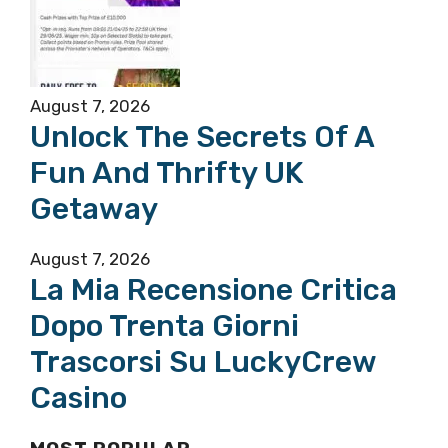
August 7, 2026
Unlock The Secrets Of A
Fun And Thrifty UK
Getaway
August 7, 2026
La Mia Recensione Critica
Dopo Trenta Giorni
Trascorsi Su LuckyCrew
Casino