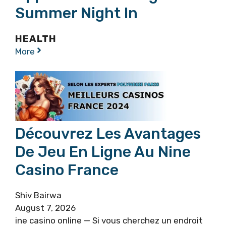
Summer Night In
HEALTH
More
Découvrez Les Avantages
De Jeu En Ligne Au Nine
Casino France
Shiv Bairwa
August 7, 2026
ine casino online — Si vous cherchez un endroit