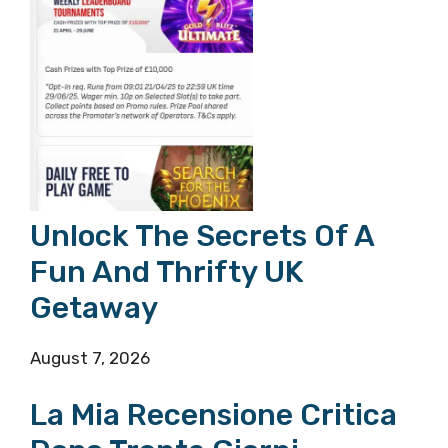
Unlock The Secrets Of A
Fun And Thrifty UK
Getaway
August 7, 2026
La Mia Recensione Critica