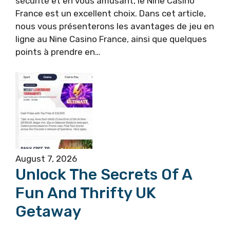
sécurité et en vous amusant, le Nine Casino
France est un excellent choix. Dans cet article,
nous vous présenterons les avantages de jeu en
ligne au Nine Casino France, ainsi que quelques
points à prendre en…
August 7, 2026
Unlock The Secrets Of A
Fun And Thrifty UK
Getaway