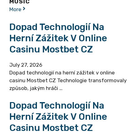
MUSIC
More
Dopad Technologií Na
Herní Zážitek V Online
Casinu Mostbet CZ
July 27, 2026
Dopad technologií na herní zážitek v online
casinu Mostbet CZ Technologie transformovaly
způsob, jakým hráči …
Dopad Technologií Na
Herní Zážitek V Online
Casinu Mostbet CZ