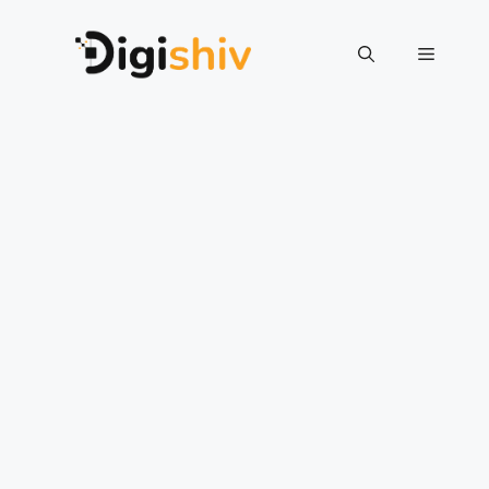
Skip
to
Menu
content