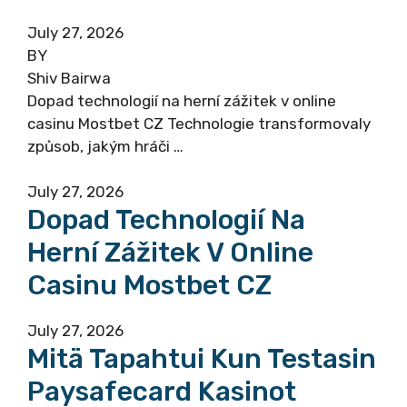
July 27, 2026
BY
Shiv Bairwa
Dopad technologií na herní zážitek v online
casinu Mostbet CZ Technologie transformovaly
způsob, jakým hráči …
July 27, 2026
Dopad Technologií Na
Herní Zážitek V Online
Casinu Mostbet CZ
July 27, 2026
Mitä Tapahtui Kun Testasin
Paysafecard Kasinot