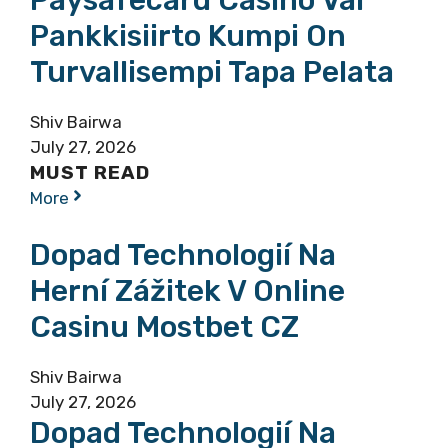
Paysafecard Casino Vai
Pankkisiirto Kumpi On
Turvallisempi Tapa Pelata
Shiv Bairwa
July 27, 2026
MUST READ
More
Dopad Technologií Na
Herní Zážitek V Online
Casinu Mostbet CZ
Shiv Bairwa
July 27, 2026
Dopad Technologií Na