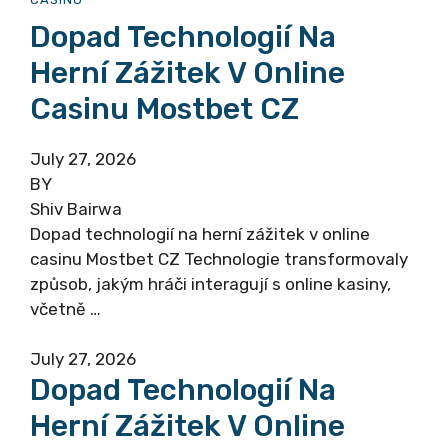
Dopad Technologií Na
Herní Zážitek V Online
Casinu Mostbet CZ
July 27, 2026
BY
Shiv Bairwa
Dopad technologií na herní zážitek v online
casinu Mostbet CZ Technologie transformovaly
způsob, jakým hráči interagují s online kasiny,
včetně …
July 27, 2026
Dopad Technologií Na
Herní Zážitek V Online