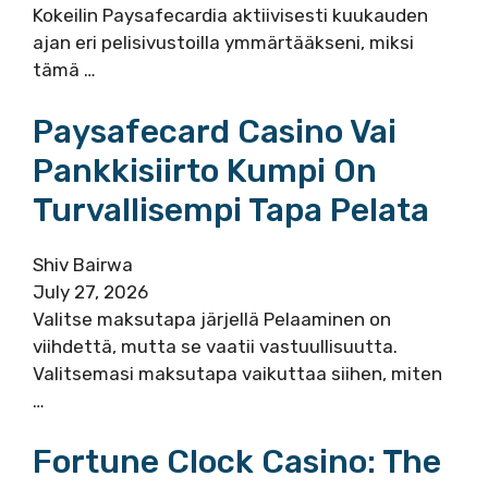
Kokeilin Paysafecardia aktiivisesti kuukauden
ajan eri pelisivustoilla ymmärtääkseni, miksi
tämä …
Paysafecard Casino Vai
Pankkisiirto Kumpi On
Turvallisempi Tapa Pelata
Shiv Bairwa
July 27, 2026
Valitse maksutapa järjellä Pelaaminen on
viihdettä, mutta se vaatii vastuullisuutta.
Valitsemasi maksutapa vaikuttaa siihen, miten
…
Fortune Clock Casino: The