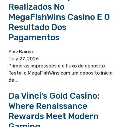
Realizados No
MegaFishWins Casino E O
Resultado Dos
Pagamentos
Shiv Bairwa
July 27, 2026
Primeiras impressoes e o fluxo de deposito
Testei o MegaFishWins com um deposito inicial
de …
Da Vinci’s Gold Casino:
Where Renaissance
Rewards Meet Modern
Gaming