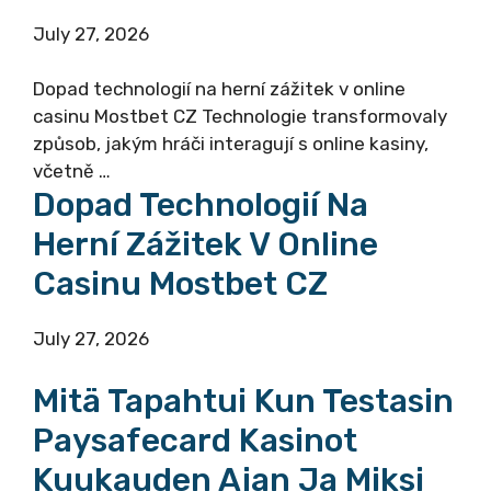
July 27, 2026
Dopad technologií na herní zážitek v online
casinu Mostbet CZ Technologie transformovaly
způsob, jakým hráči interagují s online kasiny,
včetně …
Dopad Technologií Na
Herní Zážitek V Online
Casinu Mostbet CZ
July 27, 2026
Mitä Tapahtui Kun Testasin
Paysafecard Kasinot
Kuukauden Ajan Ja Miksi