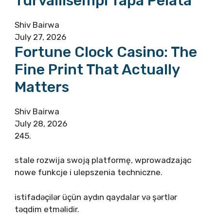
Turvallisempi Tapa Pelata
Shiv Bairwa
July 27, 2026
Fortune Clock Casino: The
Fine Print That Actually
Matters
Shiv Bairwa
July 28, 2026
245.
stale rozwija swoją platformę, wprowadzając
nowe funkcje i ulepszenia techniczne.
istifadəçilər üçün aydın qaydalar və şərtlər
təqdim etməlidir.