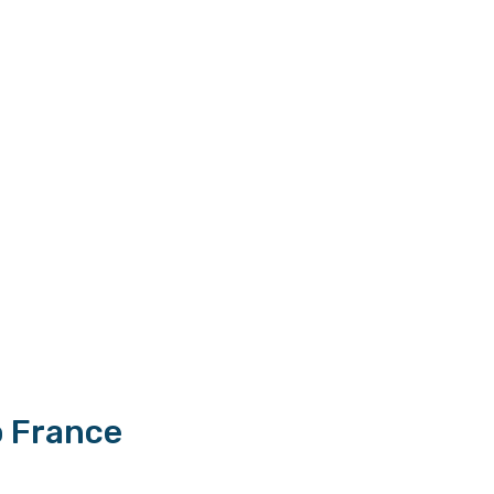
o France