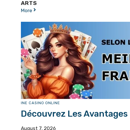
ARTS
More
INE CASINO ONLINE
Découvrez Les Avantages 
August 7, 2026