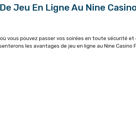
De Jeu En Ligne Au Nine Casin
t où vous pouvez passer vos soirées en toute sécurité et
ésenterons les avantages de jeu en ligne au Nine Casino 