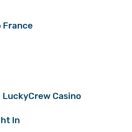
o France
Su LuckyCrew Casino
ht In