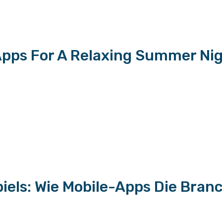
Apps For A Relaxing Summer Nig
iels: Wie Mobile-Apps Die Bran