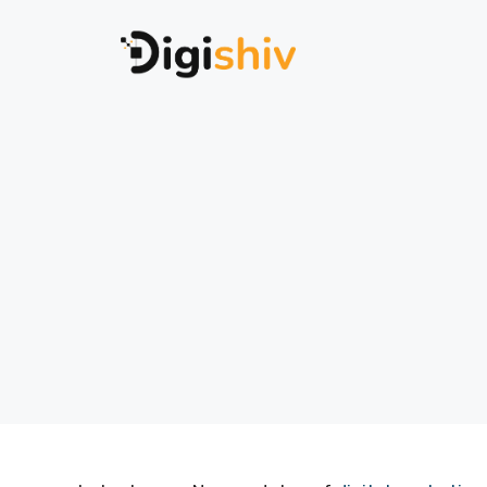
Skip
to
content