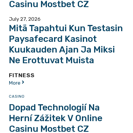
Casinu Mostbet CZ
July 27, 2026
Mitä Tapahtui Kun Testasin
Paysafecard Kasinot
Kuukauden Ajan Ja Miksi
Ne Erottuvat Muista
FITNESS
More
CASINO
Dopad Technologií Na
Herní Zážitek V Online
Casinu Mostbet CZ