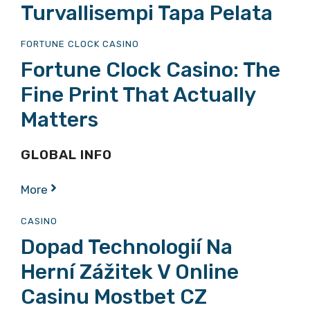
Turvallisempi Tapa Pelata
FORTUNE CLOCK CASINO
Fortune Clock Casino: The
Fine Print That Actually
Matters
GLOBAL INFO
More
CASINO
Dopad Technologií Na
Herní Zážitek V Online
Casinu Mostbet CZ