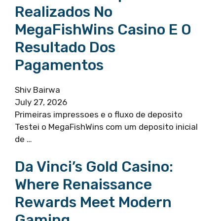
Realizados No
MegaFishWins Casino E O
Resultado Dos
Pagamentos
Shiv Bairwa
July 27, 2026
Primeiras impressoes e o fluxo de deposito
Testei o MegaFishWins com um deposito inicial
de …
Da Vinci’s Gold Casino:
Where Renaissance
Rewards Meet Modern
Gaming