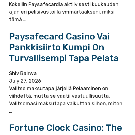
Kokeilin Paysafecardia aktiivisesti kuukauden
ajan eri pelisivustoilla ymmärtääkseni, miksi
tämä …
Paysafecard Casino Vai
Pankkisiirto Kumpi On
Turvallisempi Tapa Pelata
Shiv Bairwa
July 27, 2026
Valitse maksutapa järjellä Pelaaminen on
viihdettä, mutta se vaatii vastuullisuutta.
Valitsemasi maksutapa vaikuttaa siihen, miten
…
Fortune Clock Casino: The