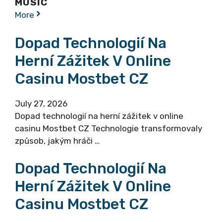
MUSIC
More
Dopad Technologií Na
Herní Zážitek V Online
Casinu Mostbet CZ
July 27, 2026
Dopad technologií na herní zážitek v online
casinu Mostbet CZ Technologie transformovaly
způsob, jakým hráči …
Dopad Technologií Na
Herní Zážitek V Online
Casinu Mostbet CZ