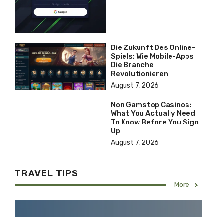
Die Zukunft Des Online-
Spiels: Wie Mobile-Apps
Die Branche
Revolutionieren
August 7, 2026
Non Gamstop Casinos:
What You Actually Need
To Know Before You Sign
Up
August 7, 2026
TRAVEL TIPS
More