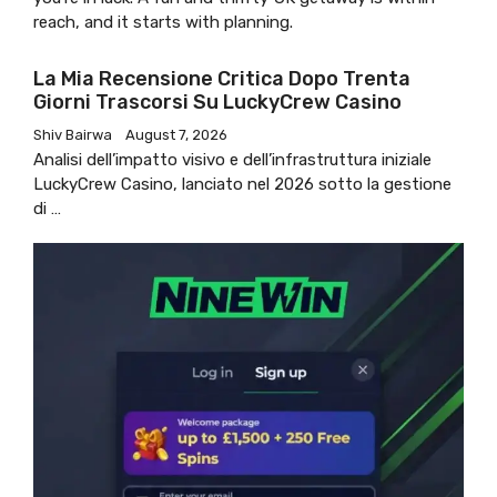
reach, and it starts with planning.
La Mia Recensione Critica Dopo Trenta
Giorni Trascorsi Su LuckyCrew Casino
Shiv Bairwa
August 7, 2026
Analisi dell’impatto visivo e dell’infrastruttura iniziale
LuckyCrew Casino, lanciato nel 2026 sotto la gestione
di …