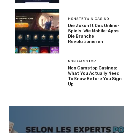
MONSTERWIN CASINO
Die Zukunft Des Online-
Spiels: Wie Mobile-Apps
Die Branche
Revolutionieren
NON GAMSTOP
Non Gamstop Casinos:
What You Actually Need
To Know Before You Sign
Up