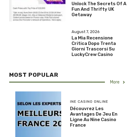
Unlock The Secrets Of A
Fun And Thrifty UK
Getaway
August 7, 2026
La Mia Recensione
Critica Dopo Trenta
Giorni Trascorsi Su
LuckyCrew Casino
MOST POPULAR
More
INE CASINO ONLINE
Découvrez Les
Avantages De Jeu En
Ligne Au Nine Casino
France