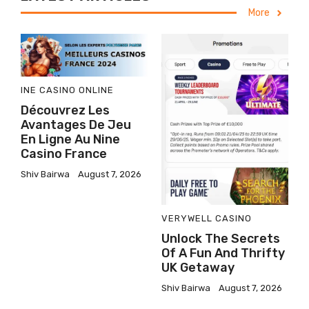
More
INE CASINO ONLINE
Découvrez Les
Avantages De Jeu
En Ligne Au Nine
Casino France
Shiv Bairwa
August 7, 2026
VERYWELL CASINO
Unlock The Secrets
Of A Fun And Thrifty
UK Getaway
Shiv Bairwa
August 7, 2026