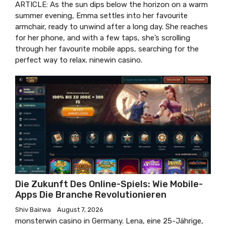
ARTICLE: As the sun dips below the horizon on a warm
summer evening, Emma settles into her favourite
armchair, ready to unwind after a long day. She reaches
for her phone, and with a few taps, she’s scrolling
through her favourite mobile apps, searching for the
perfect way to relax. ninewin casino.
Die Zukunft Des Online-Spiels: Wie Mobile-
Apps Die Branche Revolutionieren
Shiv Bairwa
August 7, 2026
monsterwin casino in Germany. Lena, eine 25-Jährige,