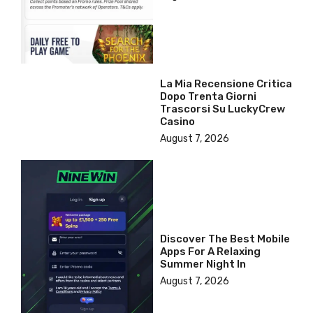
La Mia Recensione Critica
Dopo Trenta Giorni
Trascorsi Su LuckyCrew
Casino
August 7, 2026
Discover The Best Mobile
Apps For A Relaxing
Summer Night In
August 7, 2026