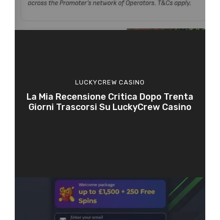
LUCKYCREW CASINO
La Mia Recensione Critica Dopo Trenta
Giorni Trascorsi Su LuckyCrew Casino