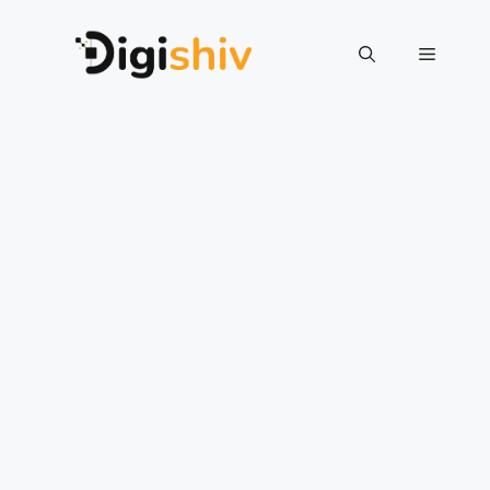
Skip
to
Menu
content