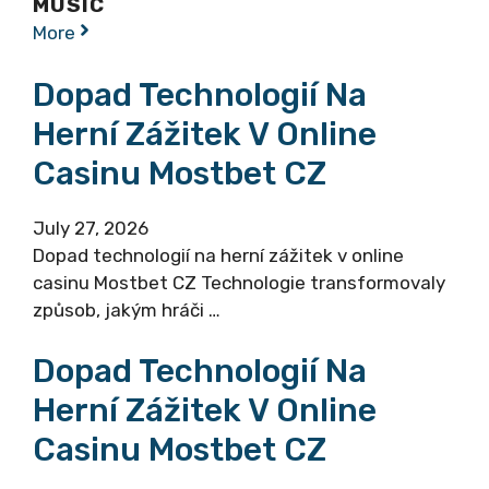
MUSIC
More
Dopad Technologií Na
Herní Zážitek V Online
Casinu Mostbet CZ
July 27, 2026
Dopad technologií na herní zážitek v online
casinu Mostbet CZ Technologie transformovaly
způsob, jakým hráči …
Dopad Technologií Na
Herní Zážitek V Online
Casinu Mostbet CZ