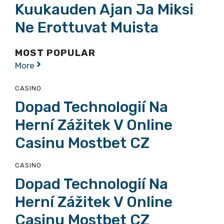
Kuukauden Ajan Ja Miksi
Ne Erottuvat Muista
MOST POPULAR
More
CASINO
Dopad Technologií Na
Herní Zážitek V Online
Casinu Mostbet CZ
CASINO
Dopad Technologií Na
Herní Zážitek V Online
Casinu Mostbet CZ