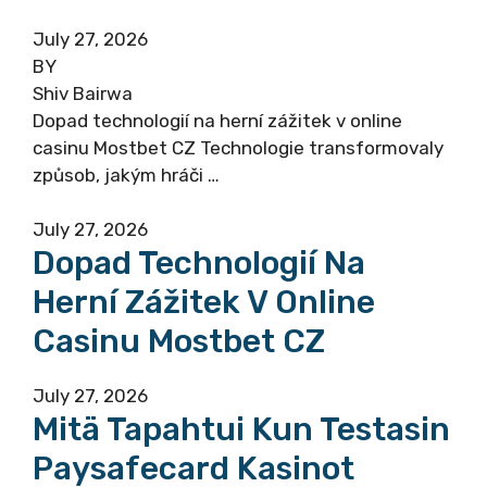
July 27, 2026
BY
Shiv Bairwa
Dopad technologií na herní zážitek v online
casinu Mostbet CZ Technologie transformovaly
způsob, jakým hráči …
July 27, 2026
Dopad Technologií Na
Herní Zážitek V Online
Casinu Mostbet CZ
July 27, 2026
Mitä Tapahtui Kun Testasin
Paysafecard Kasinot