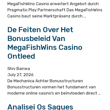
MegaFishWins Casino erweitert Angebot durch
Pragmatic Play Partnerschaft Das MegaFishWins
Casino baut seine Marktpräsenz durch …
De Feiten Over Het
Bonusbeleid Van
MegaFishWins Casino
Ontleed
Shiv Bairwa
July 27, 2026
De Mechanica Achter Bonusstructuren
Bonusstructuren vormen het fundament van
moderne online casino’s en beïnvloeden direct …
Analisei Os Saques