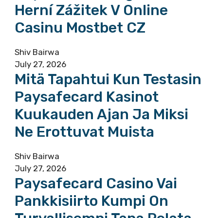
Herní Zážitek V Online
Casinu Mostbet CZ
Shiv Bairwa
July 27, 2026
Mitä Tapahtui Kun Testasin
Paysafecard Kasinot
Kuukauden Ajan Ja Miksi
Ne Erottuvat Muista
Shiv Bairwa
July 27, 2026
Paysafecard Casino Vai
Pankkisiirto Kumpi On