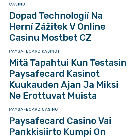
CASINO
Dopad Technologií Na
Herní Zážitek V Online
Casinu Mostbet CZ
PAYSAFECARD KASINOT
Mitä Tapahtui Kun Testasin
Paysafecard Kasinot
Kuukauden Ajan Ja Miksi
Ne Erottuvat Muista
PAYSAFECARD CASINO
Paysafecard Casino Vai
Pankkisiirto Kumpi On