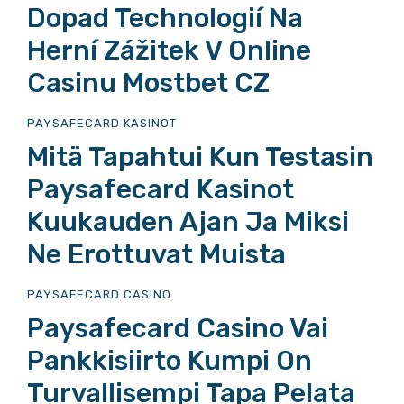
Dopad Technologií Na
Herní Zážitek V Online
Casinu Mostbet CZ
PAYSAFECARD KASINOT
Mitä Tapahtui Kun Testasin
Paysafecard Kasinot
Kuukauden Ajan Ja Miksi
Ne Erottuvat Muista
PAYSAFECARD CASINO
Paysafecard Casino Vai
Pankkisiirto Kumpi On
Turvallisempi Tapa Pelata