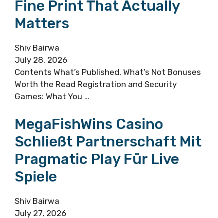
Fine Print That Actually
Matters
Shiv Bairwa
July 28, 2026
Contents What’s Published, What’s Not Bonuses
Worth the Read Registration and Security
Games: What You …
MegaFishWins Casino
Schließt Partnerschaft Mit
Pragmatic Play Für Live
Spiele
Shiv Bairwa
July 27, 2026