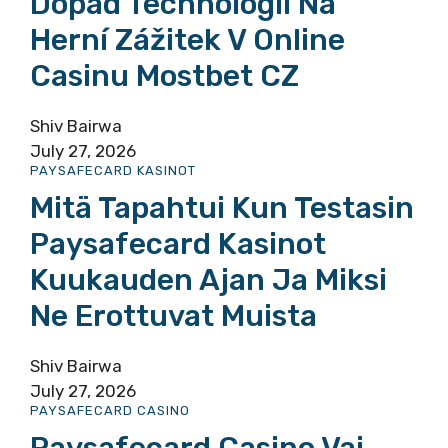
Dopad Technologií Na
Herní Zážitek V Online
Casinu Mostbet CZ
Shiv Bairwa
July 27, 2026
PAYSAFECARD KASINOT
Mitä Tapahtui Kun Testasin
Paysafecard Kasinot
Kuukauden Ajan Ja Miksi
Ne Erottuvat Muista
Shiv Bairwa
July 27, 2026
PAYSAFECARD CASINO