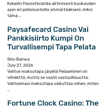
Kokeilin Paysafecardia aktiivisesti kuukauden
ajan eri pelisivustoilla ymmärtääkseni, miksi
tämä …
Paysafecard Casino Vai
Pankkisiirto Kumpi On
Turvallisempi Tapa Pelata
Shiv Bairwa
July 27, 2026
Valitse maksutapa järjellä Pelaaminen on
viihdettä, mutta se vaatii vastuullisuutta.
Valitsemasi maksutapa vaikuttaa siihen, miten
…
Fortune Clock Casino: The