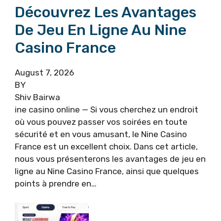
Découvrez Les Avantages
De Jeu En Ligne Au Nine
Casino France
August 7, 2026
BY
Shiv Bairwa
ine casino online — Si vous cherchez un endroit
où vous pouvez passer vos soirées en toute
sécurité et en vous amusant, le Nine Casino
France est un excellent choix. Dans cet article,
nous vous présenterons les avantages de jeu en
ligne au Nine Casino France, ainsi que quelques
points à prendre en…