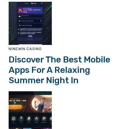
NINEWIN CASINO
Discover The Best Mobile
Apps For A Relaxing
Summer Night In