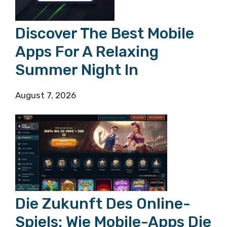
Discover The Best Mobile
Apps For A Relaxing
Summer Night In
August 7, 2026
Die Zukunft Des Online-
Spiels: Wie Mobile-Apps Die