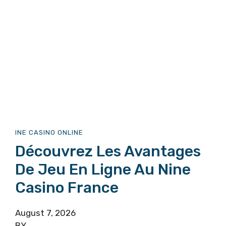
INE CASINO ONLINE
Découvrez Les Avantages
De Jeu En Ligne Au Nine
Casino France
August 7, 2026
BY