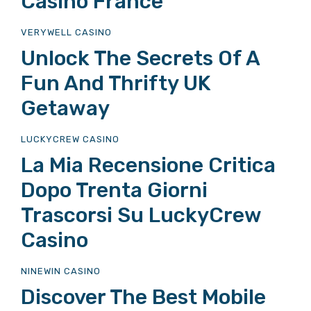
Casino France
VERYWELL CASINO
Unlock The Secrets Of A
Fun And Thrifty UK
Getaway
LUCKYCREW CASINO
La Mia Recensione Critica
Dopo Trenta Giorni
Trascorsi Su LuckyCrew
Casino
NINEWIN CASINO
Discover The Best Mobile