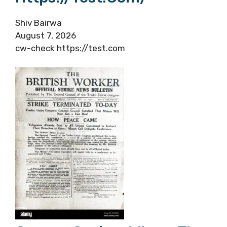
Shiv Bairwa
August 7, 2026
cw-check https://test.com