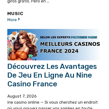
giros gratis. Pero en …
MUSIC
More
Découvrez Les Avantages
De Jeu En Ligne Au Nine
Casino France
August 7, 2026
ine casino online — Si vous cherchez un endroit
où vous pouvez passer vos soirées en toute