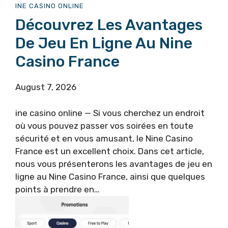
INE CASINO ONLINE
Découvrez Les Avantages
De Jeu En Ligne Au Nine
Casino France
August 7, 2026
ine casino online — Si vous cherchez un endroit
où vous pouvez passer vos soirées en toute
sécurité et en vous amusant, le Nine Casino
France est un excellent choix. Dans cet article,
nous vous présenterons les avantages de jeu en
ligne au Nine Casino France, ainsi que quelques
points à prendre en…