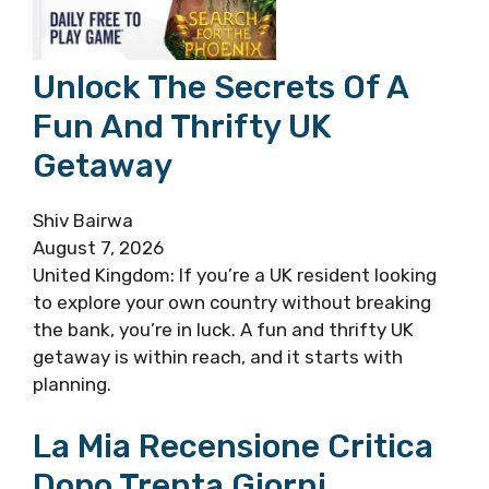
Unlock The Secrets Of A
Fun And Thrifty UK
Getaway
Shiv Bairwa
August 7, 2026
United Kingdom: If you’re a UK resident looking
to explore your own country without breaking
the bank, you’re in luck. A fun and thrifty UK
getaway is within reach, and it starts with
planning.
La Mia Recensione Critica
Dopo Trenta Giorni