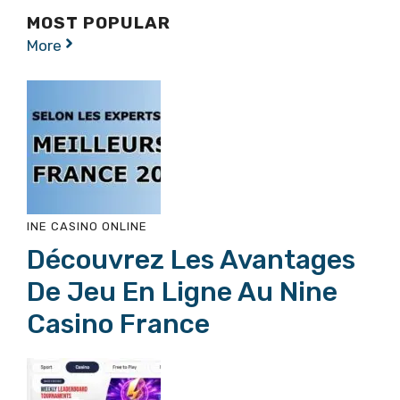
MOST POPULAR
More
INE CASINO ONLINE
Découvrez Les Avantages
De Jeu En Ligne Au Nine
Casino France