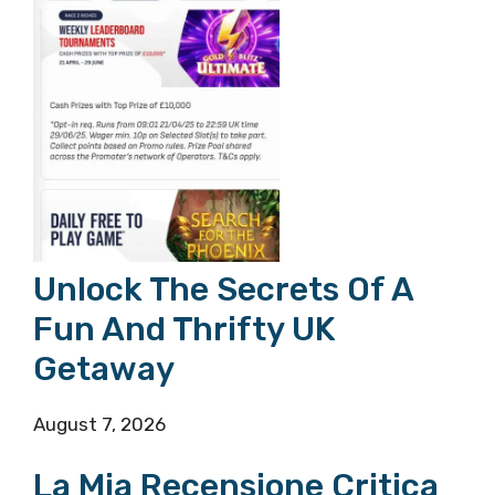
Unlock The Secrets Of A
Fun And Thrifty UK
Getaway
August 7, 2026
La Mia Recensione Critica