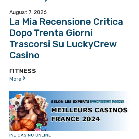
August 7, 2026
La Mia Recensione Critica
Dopo Trenta Giorni
Trascorsi Su LuckyCrew
Casino
FITNESS
More
INE CASINO ONLINE