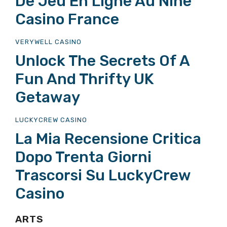
De Jeu En Ligne Au Nine
Casino France
VERYWELL CASINO
Unlock The Secrets Of A
Fun And Thrifty UK
Getaway
LUCKYCREW CASINO
La Mia Recensione Critica
Dopo Trenta Giorni
Trascorsi Su LuckyCrew
Casino
ARTS