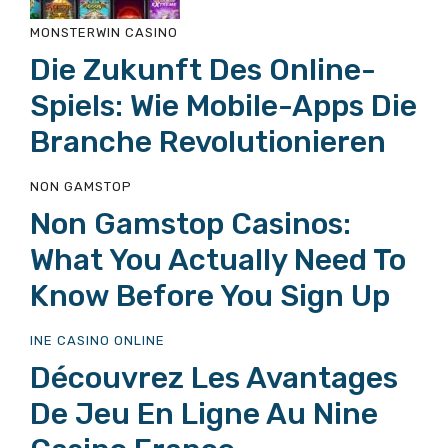
MONSTERWIN CASINO
Die Zukunft Des Online-
Spiels: Wie Mobile-Apps Die
Branche Revolutionieren
NON GAMSTOP
Non Gamstop Casinos:
What You Actually Need To
Know Before You Sign Up
INE CASINO ONLINE
Découvrez Les Avantages
De Jeu En Ligne Au Nine