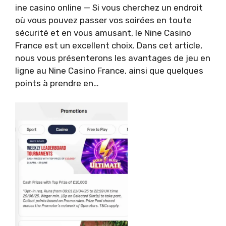
ine casino online — Si vous cherchez un endroit
où vous pouvez passer vos soirées en toute
sécurité et en vous amusant, le Nine Casino
France est un excellent choix. Dans cet article,
nous vous présenterons les avantages de jeu en
ligne au Nine Casino France, ainsi que quelques
points à prendre en…