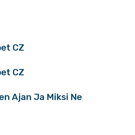
bet CZ
bet CZ
en Ajan Ja Miksi Ne