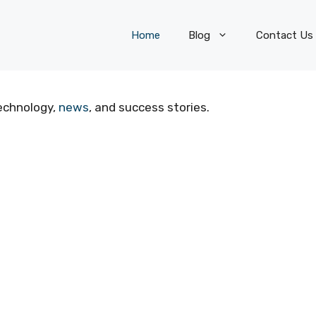
Home
Blog
Contact Us
echnology,
news
, and success stories.