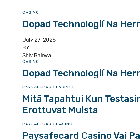
CASINO
Dopad Technologií Na Hern
July 27, 2026
BY
Shiv Bairwa
CASINO
Dopad Technologií Na Hern
PAYSAFECARD KASINOT
Mitä Tapahtui Kun Testasi
Erottuvat Muista
PAYSAFECARD CASINO
Paysafecard Casino Vai Pa