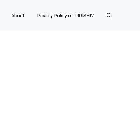
About
Privacy Policy of DIGISHIV