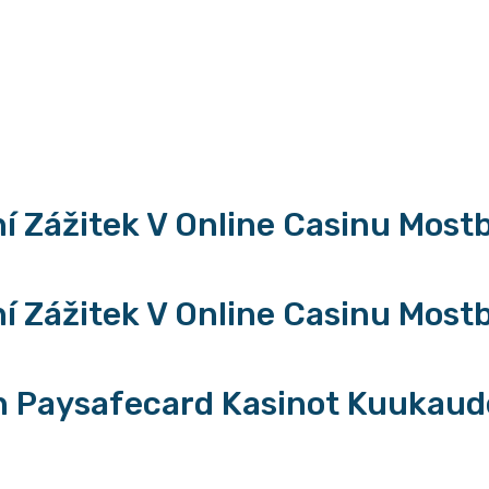
í Zážitek V Online Casinu Most
í Zážitek V Online Casinu Most
n Paysafecard Kasinot Kuukaud