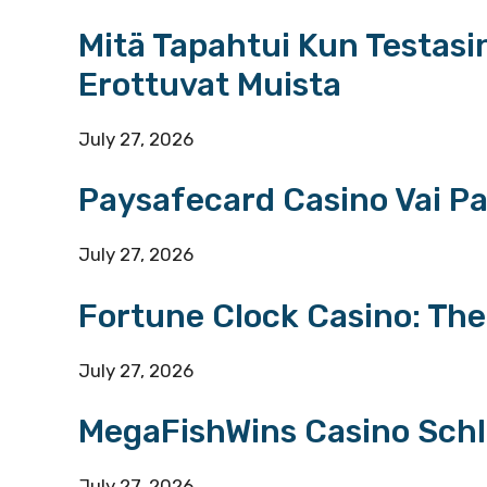
Mitä Tapahtui Kun Testasi
Erottuvat Muista
July 27, 2026
Paysafecard Casino Vai Pa
July 27, 2026
Fortune Clock Casino: The
July 27, 2026
MegaFishWins Casino Schli
July 27, 2026