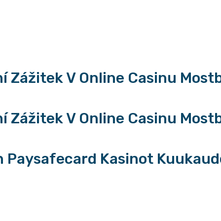
í Zážitek V Online Casinu Most
í Zážitek V Online Casinu Most
n Paysafecard Kasinot Kuukaud