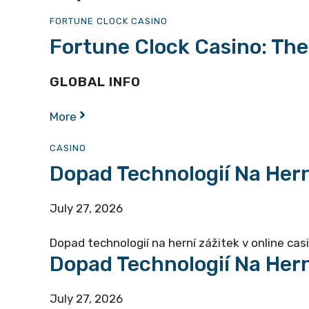
FORTUNE CLOCK CASINO
Fortune Clock Casino: The
GLOBAL INFO
More
CASINO
Dopad Technologií Na Hern
July 27, 2026
Dopad technologií na herní zážitek v online ca
Dopad Technologií Na Hern
July 27, 2026