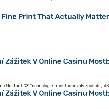
 Fine Print That Actually Matte
í Zážitek V Online Casinu Most
sinu Mostbet CZ Technologie transformovaly způsob, jakým
í Zážitek V Online Casinu Most