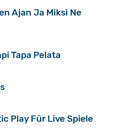
en Ajan Ja Miksi Ne
pi Tapa Pelata
rs
c Play Für Live Spiele