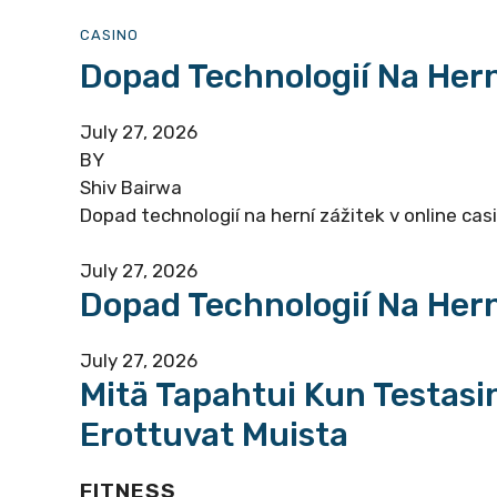
CASINO
Dopad Technologií Na Hern
July 27, 2026
BY
Shiv Bairwa
Dopad technologií na herní zážitek v online ca
July 27, 2026
Dopad Technologií Na Hern
July 27, 2026
Mitä Tapahtui Kun Testasi
Erottuvat Muista
FITNESS