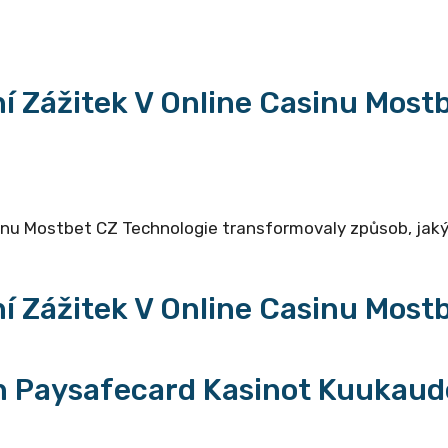
í Zážitek V Online Casinu Most
sinu Mostbet CZ Technologie transformovaly způsob, jak
í Zážitek V Online Casinu Most
n Paysafecard Kasinot Kuukaud