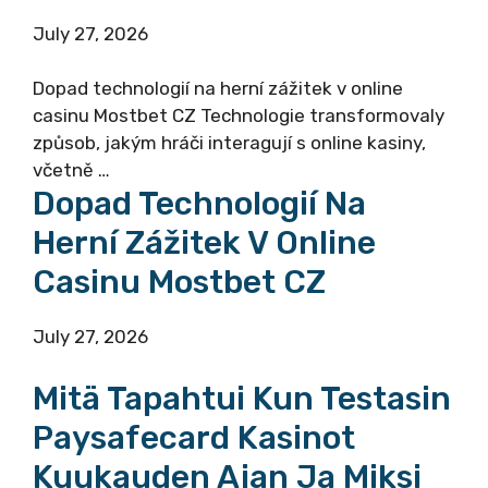
July 27, 2026
Dopad technologií na herní zážitek v online
casinu Mostbet CZ Technologie transformovaly
způsob, jakým hráči interagují s online kasiny,
včetně …
Dopad Technologií Na
Herní Zážitek V Online
Casinu Mostbet CZ
July 27, 2026
Mitä Tapahtui Kun Testasin
Paysafecard Kasinot
Kuukauden Ajan Ja Miksi