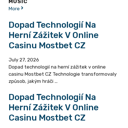
MUSIC
More
Dopad Technologií Na
Herní Zážitek V Online
Casinu Mostbet CZ
July 27, 2026
Dopad technologií na herní zážitek v online
casinu Mostbet CZ Technologie transformovaly
způsob, jakým hráči …
Dopad Technologií Na
Herní Zážitek V Online
Casinu Mostbet CZ