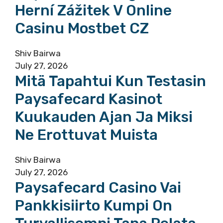
Herní Zážitek V Online
Casinu Mostbet CZ
Shiv Bairwa
July 27, 2026
Mitä Tapahtui Kun Testasin
Paysafecard Kasinot
Kuukauden Ajan Ja Miksi
Ne Erottuvat Muista
Shiv Bairwa
July 27, 2026
Paysafecard Casino Vai
Pankkisiirto Kumpi On