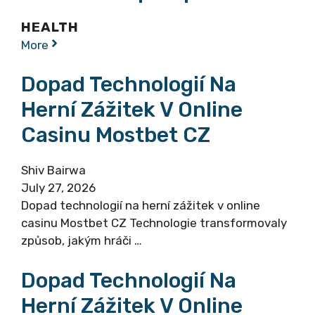
HEALTH
More
Dopad Technologií Na
Herní Zážitek V Online
Casinu Mostbet CZ
Shiv Bairwa
July 27, 2026
Dopad technologií na herní zážitek v online
casinu Mostbet CZ Technologie transformovaly
způsob, jakým hráči …
Dopad Technologií Na
Herní Zážitek V Online