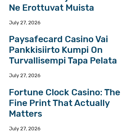
Ne Erottuvat Muista
July 27, 2026
Paysafecard Casino Vai
Pankkisiirto Kumpi On
Turvallisempi Tapa Pelata
July 27, 2026
Fortune Clock Casino: The
Fine Print That Actually
Matters
July 27, 2026