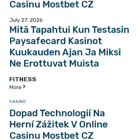
Casinu Mostbet CZ
July 27, 2026
Mitä Tapahtui Kun Testasin
Paysafecard Kasinot
Kuukauden Ajan Ja Miksi
Ne Erottuvat Muista
FITNESS
More
CASINO
Dopad Technologií Na
Herní Zážitek V Online
Casinu Mostbet CZ