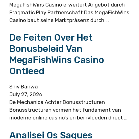
MegaFishWins Casino erweitert Angebot durch
Pragmatic Play Partnerschaft Das MegaFishWins
Casino baut seine Marktpräsenz durch …
De Feiten Over Het
Bonusbeleid Van
MegaFishWins Casino
Ontleed
Shiv Bairwa
July 27, 2026
De Mechanica Achter Bonusstructuren
Bonusstructuren vormen het fundament van
moderne online casino’s en beïnvloeden direct …
Analisei Os Saques