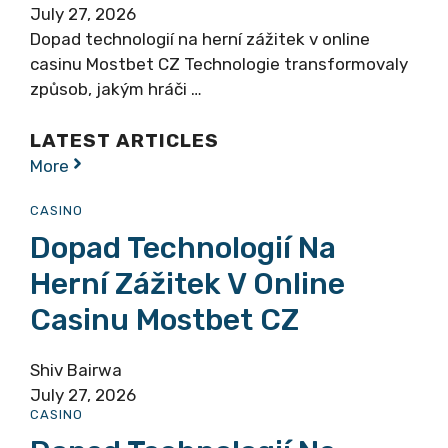
July 27, 2026
Dopad technologií na herní zážitek v online
casinu Mostbet CZ Technologie transformovaly
způsob, jakým hráči …
LATEST ARTICLES
More
CASINO
Dopad Technologií Na
Herní Zážitek V Online
Casinu Mostbet CZ
Shiv Bairwa
July 27, 2026
CASINO