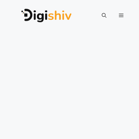
Skip
to
Menu
content