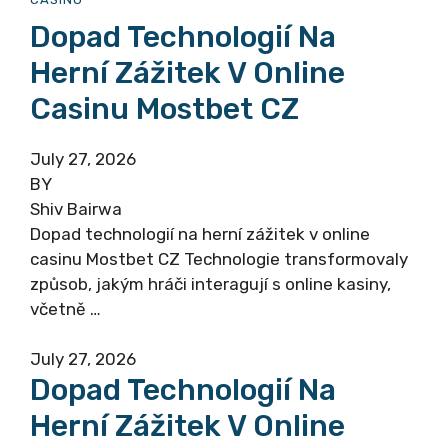
Dopad Technologií Na
Herní Zážitek V Online
Casinu Mostbet CZ
July 27, 2026
BY
Shiv Bairwa
Dopad technologií na herní zážitek v online
casinu Mostbet CZ Technologie transformovaly
způsob, jakým hráči interagují s online kasiny,
včetně …
July 27, 2026
Dopad Technologií Na
Herní Zážitek V Online