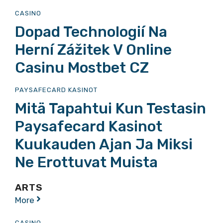
CASINO
Dopad Technologií Na
Herní Zážitek V Online
Casinu Mostbet CZ
PAYSAFECARD KASINOT
Mitä Tapahtui Kun Testasin
Paysafecard Kasinot
Kuukauden Ajan Ja Miksi
Ne Erottuvat Muista
ARTS
More
CASINO