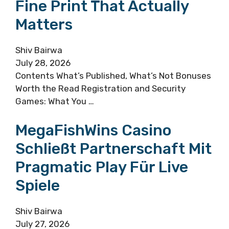
Fine Print That Actually
Matters
Shiv Bairwa
July 28, 2026
Contents What’s Published, What’s Not Bonuses
Worth the Read Registration and Security
Games: What You …
MegaFishWins Casino
Schließt Partnerschaft Mit
Pragmatic Play Für Live
Spiele
Shiv Bairwa
July 27, 2026