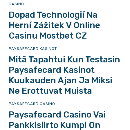
CASINO
Dopad Technologií Na
Herní Zážitek V Online
Casinu Mostbet CZ
PAYSAFECARD KASINOT
Mitä Tapahtui Kun Testasin
Paysafecard Kasinot
Kuukauden Ajan Ja Miksi
Ne Erottuvat Muista
PAYSAFECARD CASINO
Paysafecard Casino Vai
Pankkisiirto Kumpi On