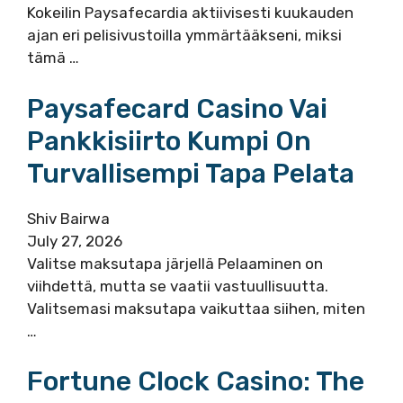
Kokeilin Paysafecardia aktiivisesti kuukauden
ajan eri pelisivustoilla ymmärtääkseni, miksi
tämä …
Paysafecard Casino Vai
Pankkisiirto Kumpi On
Turvallisempi Tapa Pelata
Shiv Bairwa
July 27, 2026
Valitse maksutapa järjellä Pelaaminen on
viihdettä, mutta se vaatii vastuullisuutta.
Valitsemasi maksutapa vaikuttaa siihen, miten
…
Fortune Clock Casino: The