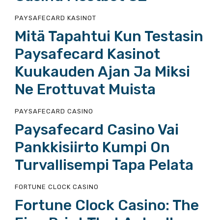
PAYSAFECARD KASINOT
Mitä Tapahtui Kun Testasin
Paysafecard Kasinot
Kuukauden Ajan Ja Miksi
Ne Erottuvat Muista
PAYSAFECARD CASINO
Paysafecard Casino Vai
Pankkisiirto Kumpi On
Turvallisempi Tapa Pelata
FORTUNE CLOCK CASINO
Fortune Clock Casino: The