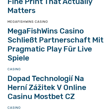
Fine Print That Actually
Matters
MEGAFISHWINS CASINO
MegaFishWins Casino
Schließt Partnerschaft Mit
Pragmatic Play Für Live
Spiele
CASINO
Dopad Technologií Na
Herní Zážitek V Online
Casinu Mostbet CZ
CASINO