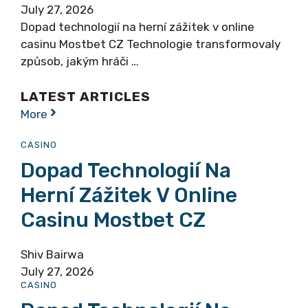
July 27, 2026
Dopad technologií na herní zážitek v online
casinu Mostbet CZ Technologie transformovaly
způsob, jakým hráči …
LATEST ARTICLES
More
CASINO
Dopad Technologií Na
Herní Zážitek V Online
Casinu Mostbet CZ
Shiv Bairwa
July 27, 2026
CASINO