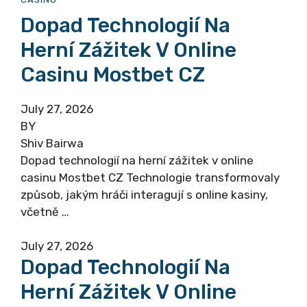
Dopad Technologií Na
Herní Zážitek V Online
Casinu Mostbet CZ
July 27, 2026
BY
Shiv Bairwa
Dopad technologií na herní zážitek v online
casinu Mostbet CZ Technologie transformovaly
způsob, jakým hráči interagují s online kasiny,
včetně …
July 27, 2026
Dopad Technologií Na
Herní Zážitek V Online