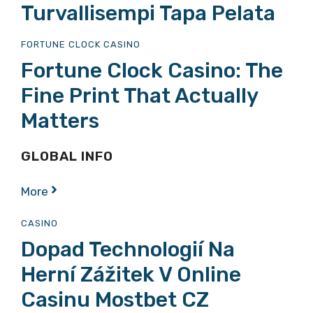
Turvallisempi Tapa Pelata
FORTUNE CLOCK CASINO
Fortune Clock Casino: The
Fine Print That Actually
Matters
GLOBAL INFO
More
CASINO
Dopad Technologií Na
Herní Zážitek V Online
Casinu Mostbet CZ