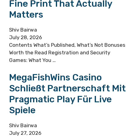
Fine Print That Actually
Matters
Shiv Bairwa
July 28, 2026
Contents What’s Published, What’s Not Bonuses
Worth the Read Registration and Security
Games: What You …
MegaFishWins Casino
Schließt Partnerschaft Mit
Pragmatic Play Für Live
Spiele
Shiv Bairwa
July 27, 2026