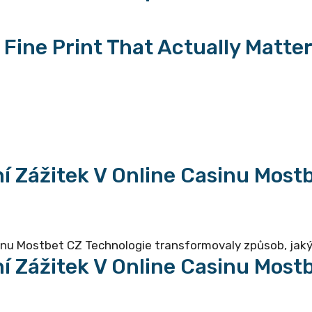
 Fine Print That Actually Matte
í Zážitek V Online Casinu Most
sinu Mostbet CZ Technologie transformovaly způsob, jakým
í Zážitek V Online Casinu Most