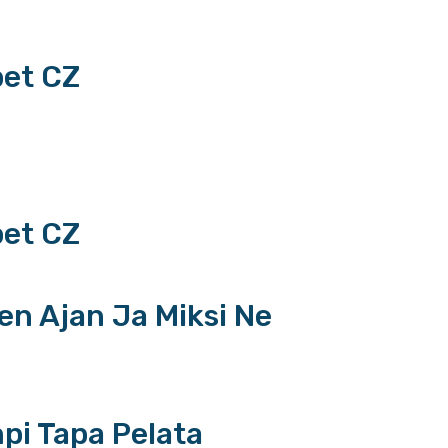
bet CZ
bet CZ
en Ajan Ja Miksi Ne
pi Tapa Pelata