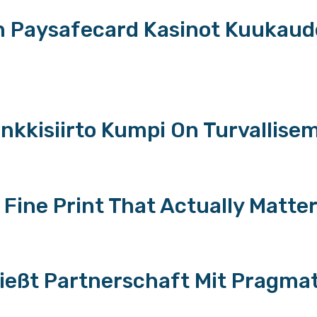
n Paysafecard Kasinot Kuukaud
nkkisiirto Kumpi On Turvallisem
 Fine Print That Actually Matte
eßt Partnerschaft Mit Pragmati