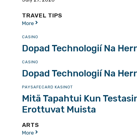
TRAVEL TIPS
More
CASINO
Dopad Technologií Na Hern
CASINO
Dopad Technologií Na Hern
PAYSAFECARD KASINOT
Mitä Tapahtui Kun Testasi
Erottuvat Muista
ARTS
More