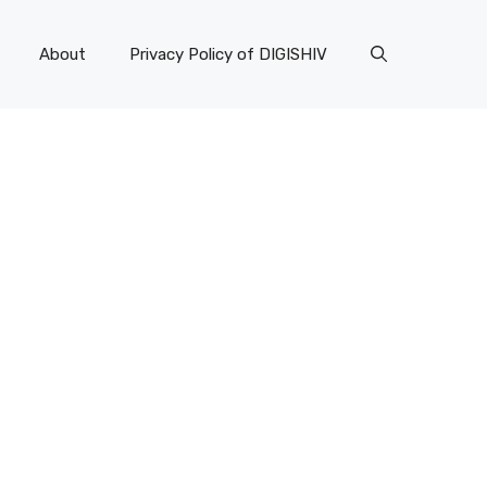
About
Privacy Policy of DIGISHIV