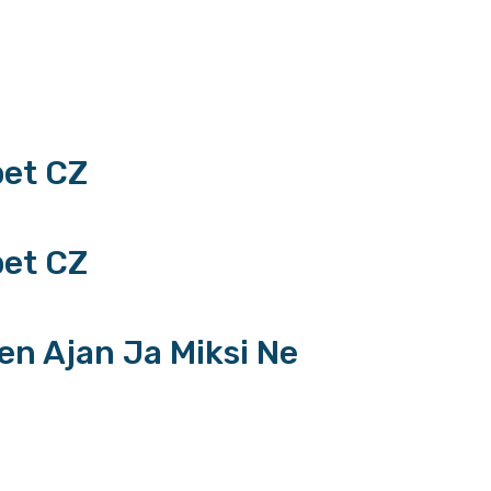
bet CZ
bet CZ
en Ajan Ja Miksi Ne