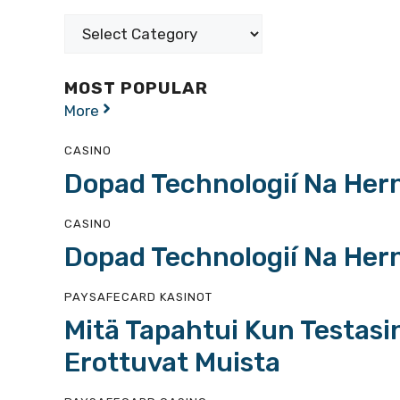
Categories
MOST POPULAR
More
CASINO
Dopad Technologií Na Hern
CASINO
Dopad Technologií Na Hern
PAYSAFECARD KASINOT
Mitä Tapahtui Kun Testasi
Erottuvat Muista