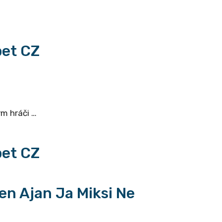
bet CZ
ým hráči …
bet CZ
en Ajan Ja Miksi Ne