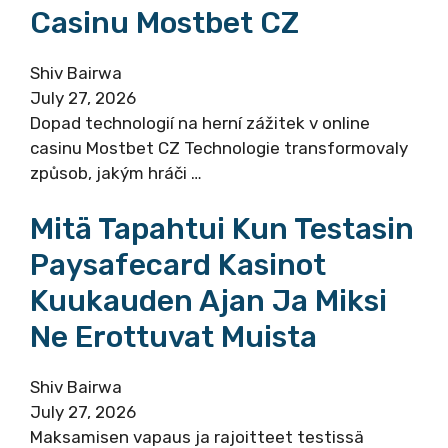
Casinu Mostbet CZ
Shiv Bairwa
July 27, 2026
Dopad technologií na herní zážitek v online
casinu Mostbet CZ Technologie transformovaly
způsob, jakým hráči …
Mitä Tapahtui Kun Testasin
Paysafecard Kasinot
Kuukauden Ajan Ja Miksi
Ne Erottuvat Muista
Shiv Bairwa
July 27, 2026
Maksamisen vapaus ja rajoitteet testissä