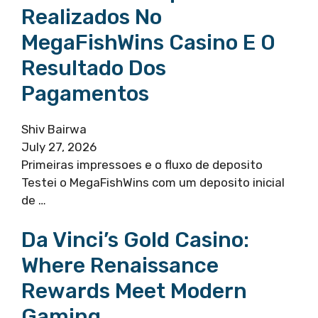
Realizados No
MegaFishWins Casino E O
Resultado Dos
Pagamentos
Shiv Bairwa
July 27, 2026
Primeiras impressoes e o fluxo de deposito
Testei o MegaFishWins com um deposito inicial
de …
Da Vinci’s Gold Casino:
Where Renaissance
Rewards Meet Modern
Gaming