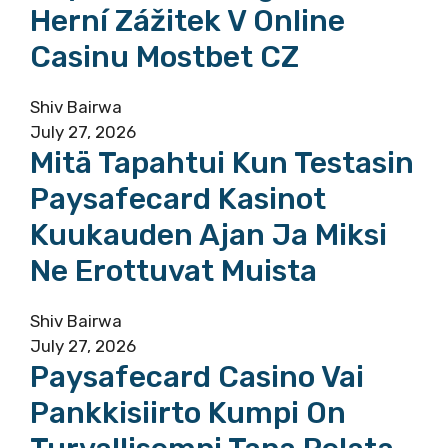
Herní Zážitek V Online
Casinu Mostbet CZ
Shiv Bairwa
July 27, 2026
Mitä Tapahtui Kun Testasin
Paysafecard Kasinot
Kuukauden Ajan Ja Miksi
Ne Erottuvat Muista
Shiv Bairwa
July 27, 2026
Paysafecard Casino Vai
Pankkisiirto Kumpi On