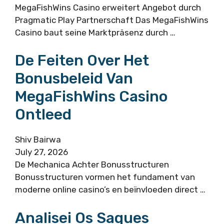
MegaFishWins Casino erweitert Angebot durch
Pragmatic Play Partnerschaft Das MegaFishWins
Casino baut seine Marktpräsenz durch …
De Feiten Over Het
Bonusbeleid Van
MegaFishWins Casino
Ontleed
Shiv Bairwa
July 27, 2026
De Mechanica Achter Bonusstructuren
Bonusstructuren vormen het fundament van
moderne online casino’s en beïnvloeden direct …
Analisei Os Saques