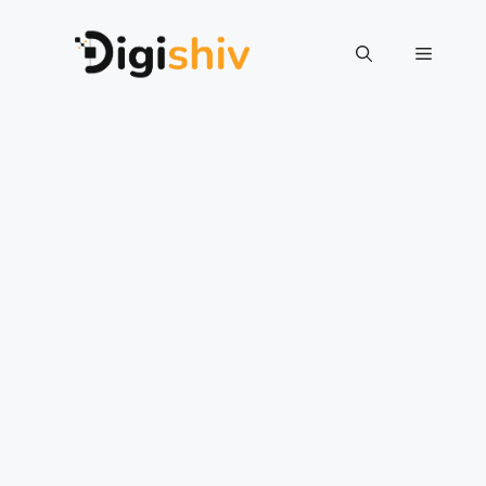
Skip
to
Menu
content