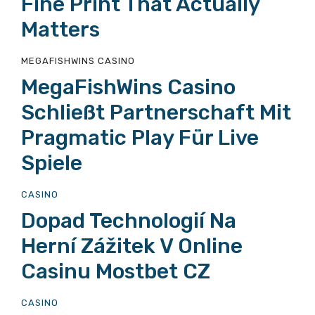
Fine Print That Actually
Matters
MEGAFISHWINS CASINO
MegaFishWins Casino
Schließt Partnerschaft Mit
Pragmatic Play Für Live
Spiele
CASINO
Dopad Technologií Na
Herní Zážitek V Online
Casinu Mostbet CZ
CASINO