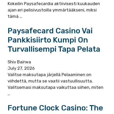
Kokeilin Paysafecardia aktiivisesti kuukauden
ajan eri pelisivustoilla ymmärtääkseni, miksi
tämä …
Paysafecard Casino Vai
Pankkisiirto Kumpi On
Turvallisempi Tapa Pelata
Shiv Bairwa
July 27, 2026
Valitse maksutapa järjellä Pelaaminen on
viihdettä, mutta se vaatii vastuullisuutta.
Valitsemasi maksutapa vaikuttaa siihen, miten
…
Fortune Clock Casino: The