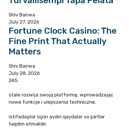
Turvallisempi Tapa Pelata
Shiv Bairwa
July 27, 2026
Fortune Clock Casino: The
Fine Print That Actually
Matters
Shiv Bairwa
July 28, 2026
245.
stale rozwija swoją platformę, wprowadzając
nowe funkcje i ulepszenia techniczne.
istifadəçilər üçün aydın qaydalar və şərtlər
təqdim etməlidir.