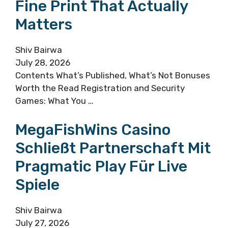
Fine Print That Actually
Matters
Shiv Bairwa
July 28, 2026
Contents What’s Published, What’s Not Bonuses
Worth the Read Registration and Security
Games: What You …
MegaFishWins Casino
Schließt Partnerschaft Mit
Pragmatic Play Für Live
Spiele
Shiv Bairwa
July 27, 2026