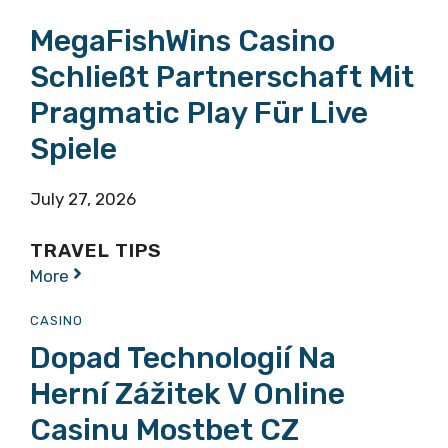
MegaFishWins Casino
Schließt Partnerschaft Mit
Pragmatic Play Für Live
Spiele
July 27, 2026
TRAVEL TIPS
More
CASINO
Dopad Technologií Na
Herní Zážitek V Online
Casinu Mostbet CZ