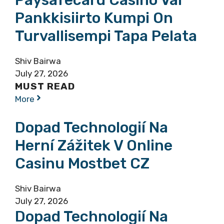
Paysafecard Casino Vai
Pankkisiirto Kumpi On
Turvallisempi Tapa Pelata
Shiv Bairwa
July 27, 2026
MUST READ
More
Dopad Technologií Na
Herní Zážitek V Online
Casinu Mostbet CZ
Shiv Bairwa
July 27, 2026
Dopad Technologií Na