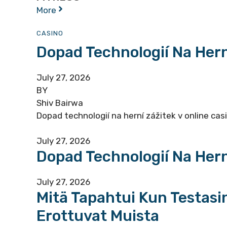
More
CASINO
Dopad Technologií Na Hern
July 27, 2026
BY
Shiv Bairwa
Dopad technologií na herní zážitek v online ca
July 27, 2026
Dopad Technologií Na Hern
July 27, 2026
Mitä Tapahtui Kun Testasi
Erottuvat Muista