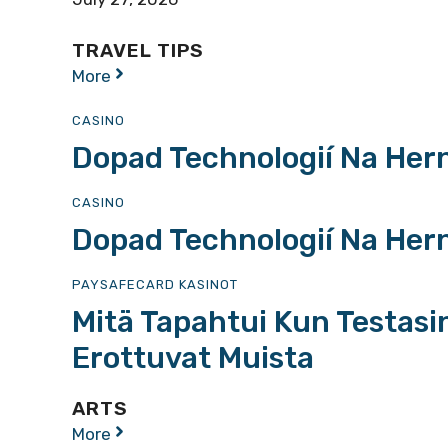
TRAVEL TIPS
More
CASINO
Dopad Technologií Na Hern
CASINO
Dopad Technologií Na Hern
PAYSAFECARD KASINOT
Mitä Tapahtui Kun Testasi
Erottuvat Muista
ARTS
More