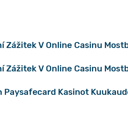
í Zážitek V Online Casinu Most
í Zážitek V Online Casinu Most
n Paysafecard Kasinot Kuukaud