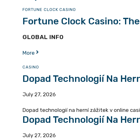
FORTUNE CLOCK CASINO
Fortune Clock Casino: The
GLOBAL INFO
More
CASINO
Dopad Technologií Na Hern
July 27, 2026
Dopad technologií na herní zážitek v online ca
Dopad Technologií Na Hern
July 27, 2026