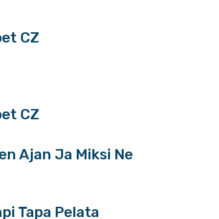
bet CZ
bet CZ
en Ajan Ja Miksi Ne
pi Tapa Pelata