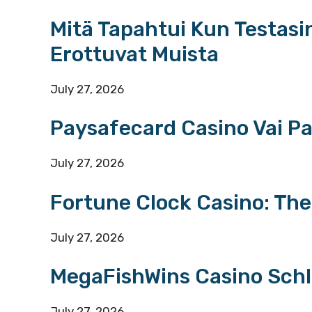
Mitä Tapahtui Kun Testasi
Erottuvat Muista
July 27, 2026
Paysafecard Casino Vai Pa
July 27, 2026
Fortune Clock Casino: The
July 27, 2026
MegaFishWins Casino Schli
July 27, 2026