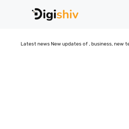
Skip
to
content
Latest news New updates of , business, new t