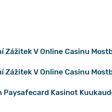
í Zážitek V Online Casinu Most
í Zážitek V Online Casinu Most
n Paysafecard Kasinot Kuukaud