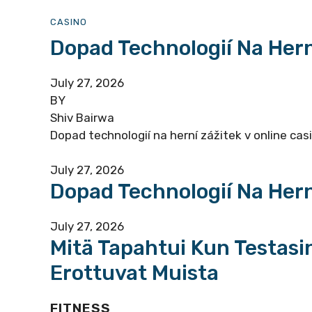
CASINO
Dopad Technologií Na Hern
July 27, 2026
BY
Shiv Bairwa
Dopad technologií na herní zážitek v online ca
July 27, 2026
Dopad Technologií Na Hern
July 27, 2026
Mitä Tapahtui Kun Testasi
Erottuvat Muista
FITNESS