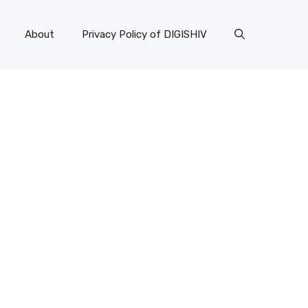
About
Privacy Policy of DIGISHIV