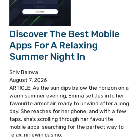
Discover The Best Mobile
Apps For A Relaxing
Summer Night In
Shiv Bairwa
August 7, 2026
ARTICLE: As the sun dips below the horizon on a
warm summer evening, Emma settles into her
favourite armchair, ready to unwind after a long
day. She reaches for her phone, and with a few
taps, she’s scrolling through her favourite
mobile apps, searching for the perfect way to
relax. ninewin casino.