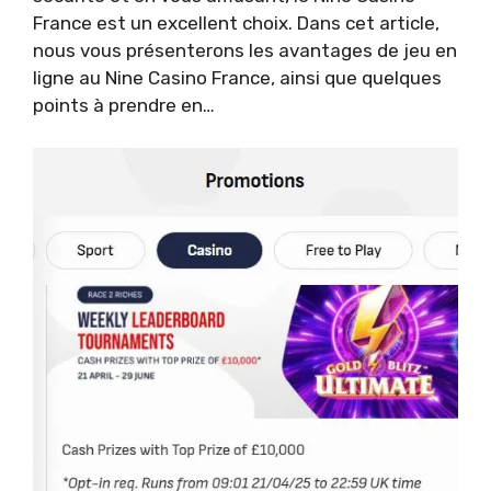
France est un excellent choix. Dans cet article,
nous vous présenterons les avantages de jeu en
ligne au Nine Casino France, ainsi que quelques
points à prendre en…