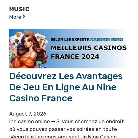
MUSIC
More
Découvrez Les Avantages
De Jeu En Ligne Au Nine
Casino France
August 7, 2026
ine casino online — Si vous cherchez un endroit
où vous pouvez passer vos soirées en toute
sécurité et en vous amusant, le Nine Casino