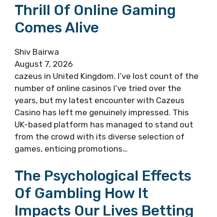
Thrill Of Online Gaming
Comes Alive
Shiv Bairwa
August 7, 2026
cazeus in United Kingdom. I’ve lost count of the
number of online casinos I’ve tried over the
years, but my latest encounter with Cazeus
Casino has left me genuinely impressed. This
UK-based platform has managed to stand out
from the crowd with its diverse selection of
games, enticing promotions…
The Psychological Effects
Of Gambling How It
Impacts Our Lives Betting