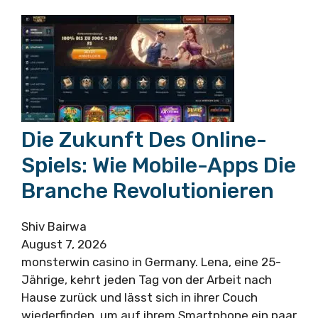
Die Zukunft Des Online-
Spiels: Wie Mobile-Apps Die
Branche Revolutionieren
Shiv Bairwa
August 7, 2026
monsterwin casino in Germany. Lena, eine 25-
Jährige, kehrt jeden Tag von der Arbeit nach
Hause zurück und lässt sich in ihrer Couch
wiederfinden, um auf ihrem Smartphone ein paar