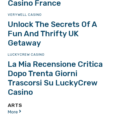
Casino France
VERYWELL CASINO
Unlock The Secrets Of A
Fun And Thrifty UK
Getaway
LUCKYCREW CASINO
La Mia Recensione Critica
Dopo Trenta Giorni
Trascorsi Su LuckyCrew
Casino
ARTS
More