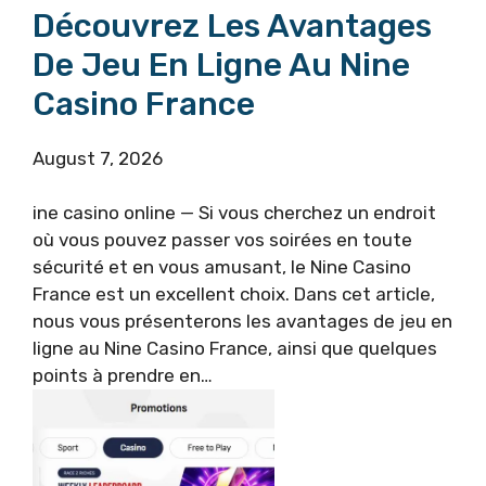
Découvrez Les Avantages
De Jeu En Ligne Au Nine
Casino France
August 7, 2026
ine casino online — Si vous cherchez un endroit
où vous pouvez passer vos soirées en toute
sécurité et en vous amusant, le Nine Casino
France est un excellent choix. Dans cet article,
nous vous présenterons les avantages de jeu en
ligne au Nine Casino France, ainsi que quelques
points à prendre en…