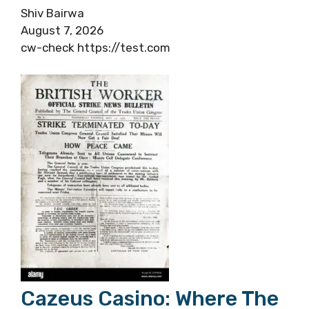
Shiv Bairwa
August 7, 2026
cw-check https://test.com
Cazeus Casino: Where The