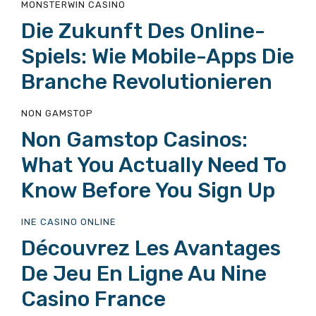
MONSTERWIN CASINO
Die Zukunft Des Online-
Spiels: Wie Mobile-Apps Die
Branche Revolutionieren
NON GAMSTOP
Non Gamstop Casinos:
What You Actually Need To
Know Before You Sign Up
INE CASINO ONLINE
Découvrez Les Avantages
De Jeu En Ligne Au Nine
Casino France