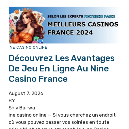
INE CASINO ONLINE
Découvrez Les Avantages
De Jeu En Ligne Au Nine
Casino France
August 7, 2026
BY
Shiv Bairwa
ine casino online — Si vous cherchez un endroit
où vous pouvez passer vos soirées en toute