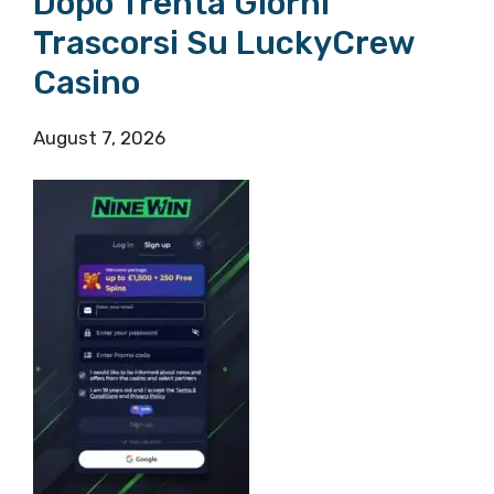
Dopo Trenta Giorni
Trascorsi Su LuckyCrew
Casino
August 7, 2026