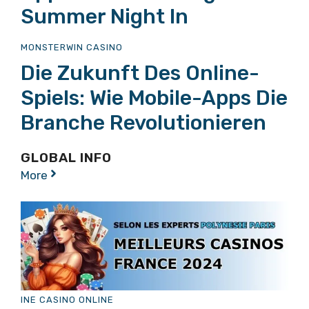
Summer Night In
MONSTERWIN CASINO
Die Zukunft Des Online-
Spiels: Wie Mobile-Apps Die
Branche Revolutionieren
GLOBAL INFO
More
INE CASINO ONLINE