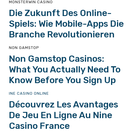
MONSTERWIN CASINO
Die Zukunft Des Online-
Spiels: Wie Mobile-Apps Die
Branche Revolutionieren
NON GAMSTOP
Non Gamstop Casinos:
What You Actually Need To
Know Before You Sign Up
INE CASINO ONLINE
Découvrez Les Avantages
De Jeu En Ligne Au Nine
Casino France