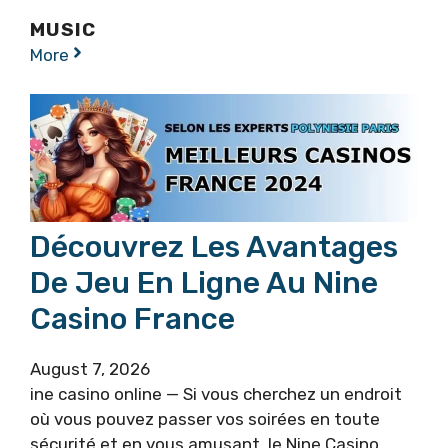
MUSIC
More
Découvrez Les Avantages
De Jeu En Ligne Au Nine
Casino France
August 7, 2026
ine casino online — Si vous cherchez un endroit
où vous pouvez passer vos soirées en toute
sécurité et en vous amusant, le Nine Casino