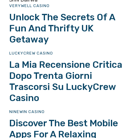
VERYWELL CASINO
Unlock The Secrets Of A
Fun And Thrifty UK
Getaway
LUCKYCREW CASINO
La Mia Recensione Critica
Dopo Trenta Giorni
Trascorsi Su LuckyCrew
Casino
NINEWIN CASINO
Discover The Best Mobile
Apps For A Relaxing