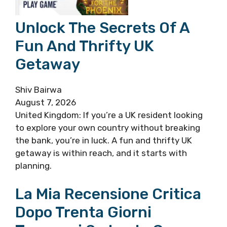
Unlock The Secrets Of A
Fun And Thrifty UK
Getaway
Shiv Bairwa
August 7, 2026
United Kingdom: If you’re a UK resident looking
to explore your own country without breaking
the bank, you’re in luck. A fun and thrifty UK
getaway is within reach, and it starts with
planning.
La Mia Recensione Critica
Dopo Trenta Giorni