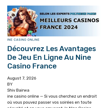
INE CASINO ONLINE
Découvrez Les Avantages
De Jeu En Ligne Au Nine
Casino France
August 7, 2026
BY
Shiv Bairwa
ine casino online — Si vous cherchez un endroit
où vous pouvez passer vos soirées en toute