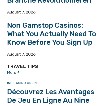
Branche Revolutionieren
August 7, 2026
Non Gamstop Casinos:
What You Actually Need To
Know Before You Sign Up
August 7, 2026
TRAVEL TIPS
More
INE CASINO ONLINE
Découvrez Les Avantages
De Jeu En Ligne Au Nine