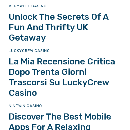
VERYWELL CASINO
Unlock The Secrets Of A
Fun And Thrifty UK
Getaway
LUCKYCREW CASINO
La Mia Recensione Critica
Dopo Trenta Giorni
Trascorsi Su LuckyCrew
Casino
NINEWIN CASINO
Discover The Best Mobile
Apps For A Relaxing