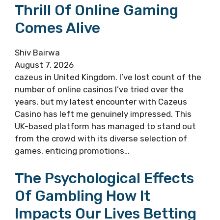
Thrill Of Online Gaming
Comes Alive
Shiv Bairwa
August 7, 2026
cazeus in United Kingdom. I’ve lost count of the
number of online casinos I’ve tried over the
years, but my latest encounter with Cazeus
Casino has left me genuinely impressed. This
UK-based platform has managed to stand out
from the crowd with its diverse selection of
games, enticing promotions…
The Psychological Effects
Of Gambling How It
Impacts Our Lives Betting