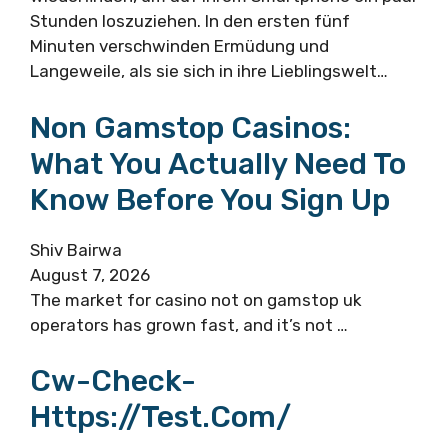
Stunden loszuziehen. In den ersten fünf
Minuten verschwinden Ermüdung und
Langeweile, als sie sich in ihre Lieblingswelt…
Non Gamstop Casinos:
What You Actually Need To
Know Before You Sign Up
Shiv Bairwa
August 7, 2026
The market for casino not on gamstop uk
operators has grown fast, and it’s not …
Cw-Check-
Https://test.com/