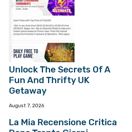
Unlock The Secrets Of A
Fun And Thrifty UK
Getaway
August 7, 2026
La Mia Recensione Critica