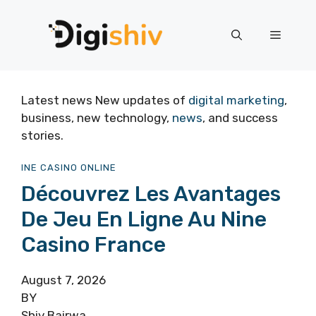
Skip
to
Menu
content
Latest news New updates of
digital marketing
,
business, new technology,
news
, and success
stories.
INE CASINO ONLINE
Découvrez Les Avantages
De Jeu En Ligne Au Nine
Casino France
August 7, 2026
BY
Shiv Bairwa