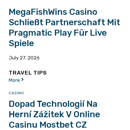
MegaFishWins Casino
Schließt Partnerschaft Mit
Pragmatic Play Für Live
Spiele
July 27, 2026
TRAVEL TIPS
More
CASINO
Dopad Technologií Na
Herní Zážitek V Online
Casinu Mostbet CZ