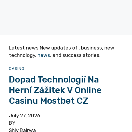
Latest news New updates of , business, new
technology,
news
, and success stories.
CASINO
Dopad Technologií Na
Herní Zážitek V Online
Casinu Mostbet CZ
July 27, 2026
BY
Shiv Bairwa