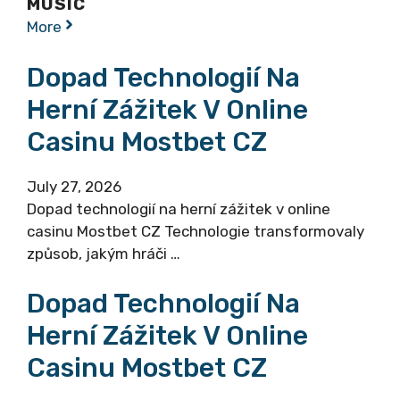
MUSIC
More
Dopad Technologií Na
Herní Zážitek V Online
Casinu Mostbet CZ
July 27, 2026
Dopad technologií na herní zážitek v online
casinu Mostbet CZ Technologie transformovaly
způsob, jakým hráči …
Dopad Technologií Na
Herní Zážitek V Online
Casinu Mostbet CZ