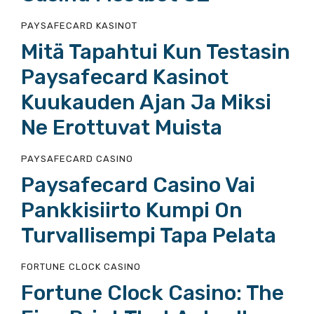
PAYSAFECARD KASINOT
Mitä Tapahtui Kun Testasin
Paysafecard Kasinot
Kuukauden Ajan Ja Miksi
Ne Erottuvat Muista
PAYSAFECARD CASINO
Paysafecard Casino Vai
Pankkisiirto Kumpi On
Turvallisempi Tapa Pelata
FORTUNE CLOCK CASINO
Fortune Clock Casino: The