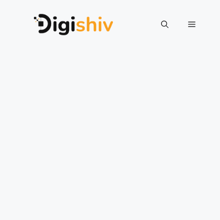
Skip
to
Menu
content