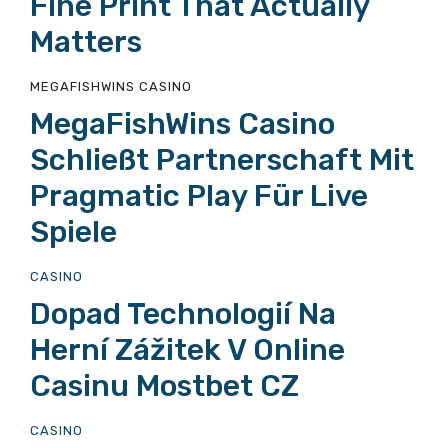
Fine Print That Actually
Matters
MEGAFISHWINS CASINO
MegaFishWins Casino
Schließt Partnerschaft Mit
Pragmatic Play Für Live
Spiele
CASINO
Dopad Technologií Na
Herní Zážitek V Online
Casinu Mostbet CZ
CASINO