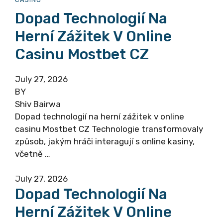
Dopad Technologií Na
Herní Zážitek V Online
Casinu Mostbet CZ
July 27, 2026
BY
Shiv Bairwa
Dopad technologií na herní zážitek v online
casinu Mostbet CZ Technologie transformovaly
způsob, jakým hráči interagují s online kasiny,
včetně …
July 27, 2026
Dopad Technologií Na
Herní Zážitek V Online