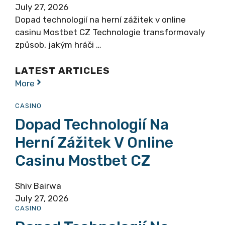
July 27, 2026
Dopad technologií na herní zážitek v online
casinu Mostbet CZ Technologie transformovaly
způsob, jakým hráči …
LATEST ARTICLES
More
CASINO
Dopad Technologií Na
Herní Zážitek V Online
Casinu Mostbet CZ
Shiv Bairwa
July 27, 2026
CASINO