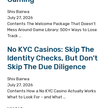
Shiv Bairwa
July 27, 2026
Contents The Welcome Package That Doesn’t
Mess Around Game Library: 500+ Ways to Lose
Track …
No KYC Casinos: Skip The
Identity Checks, But Don’t
Skip The Due Diligence
Shiv Bairwa
July 27, 2026
Contents How a No KYC Casino Actually Works
What to Look For – and What …