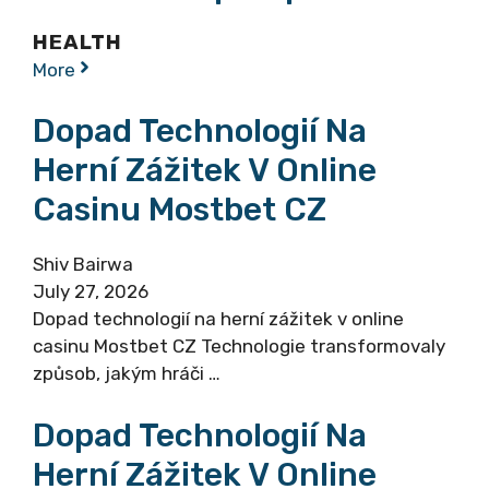
HEALTH
More
Dopad Technologií Na
Herní Zážitek V Online
Casinu Mostbet CZ
Shiv Bairwa
July 27, 2026
Dopad technologií na herní zážitek v online
casinu Mostbet CZ Technologie transformovaly
způsob, jakým hráči …
Dopad Technologií Na
Herní Zážitek V Online