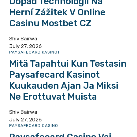
Dopad Technologií Na
Herní Zážitek V Online
Casinu Mostbet CZ
Shiv Bairwa
July 27, 2026
PAYSAFECARD KASINOT
Mitä Tapahtui Kun Testasin
Paysafecard Kasinot
Kuukauden Ajan Ja Miksi
Ne Erottuvat Muista
Shiv Bairwa
July 27, 2026
PAYSAFECARD CASINO