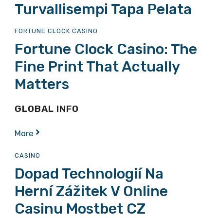
Turvallisempi Tapa Pelata
FORTUNE CLOCK CASINO
Fortune Clock Casino: The
Fine Print That Actually
Matters
GLOBAL INFO
More
CASINO
Dopad Technologií Na
Herní Zážitek V Online
Casinu Mostbet CZ