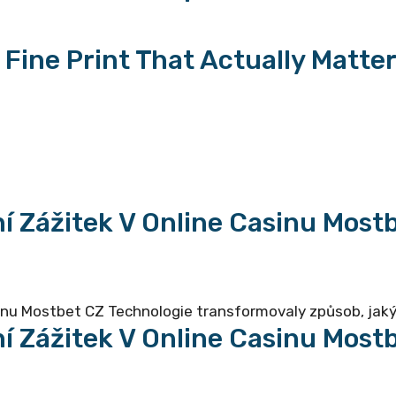
 Fine Print That Actually Matte
í Zážitek V Online Casinu Most
sinu Mostbet CZ Technologie transformovaly způsob, jakým
í Zážitek V Online Casinu Most