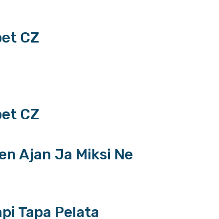
bet CZ
bet CZ
en Ajan Ja Miksi Ne
pi Tapa Pelata