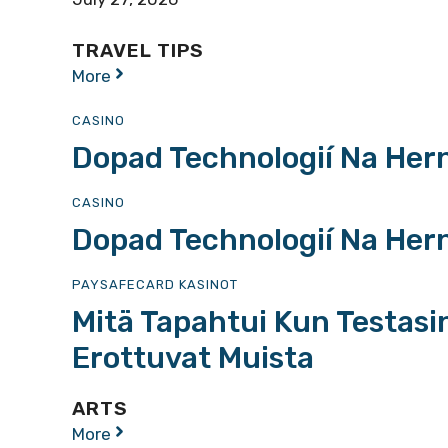
TRAVEL TIPS
More
CASINO
Dopad Technologií Na Hern
CASINO
Dopad Technologií Na Hern
PAYSAFECARD KASINOT
Mitä Tapahtui Kun Testasi
Erottuvat Muista
ARTS
More