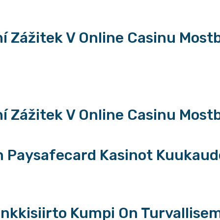
í Zážitek V Online Casinu Most
í Zážitek V Online Casinu Most
n Paysafecard Kasinot Kuukaud
nkkisiirto Kumpi On Turvallisem