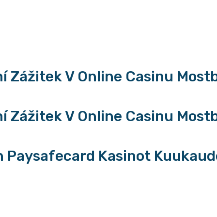
í Zážitek V Online Casinu Most
í Zážitek V Online Casinu Most
n Paysafecard Kasinot Kuukaud