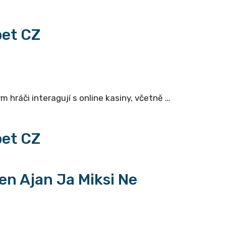
bet CZ
 hráči interagují s online kasiny, včetně …
bet CZ
en Ajan Ja Miksi Ne