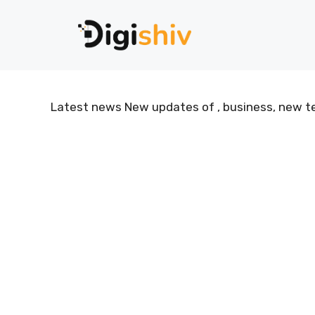
Skip
to
content
Latest news New updates of , business, new t