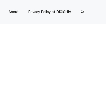
About
Privacy Policy of DIGISHIV