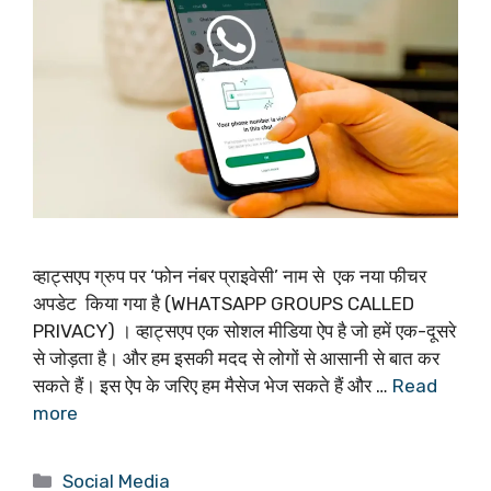
व्हाट्सएप ग्रुप पर ‘फोन नंबर प्राइवेसी’ नाम से एक नया फीचर
अपडेट किया गया है (WHATSAPP GROUPS CALLED
PRIVACY) । व्हाट्सएप एक सोशल मीडिया ऐप है जो हमें एक-दूसरे
से जोड़ता है। और हम इसकी मदद से लोगों से आसानी से बात कर
सकते हैं। इस ऐप के जरिए हम मैसेज भेज सकते हैं और …
Read
more
Categories
Social Media