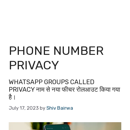
PHONE NUMBER
PRIVACY
WHATSAPP GROUPS CALLED
PRIVACY नाम से नया फीचर रोलआउट किया गया
है।
July 17, 2023
by
Shiv Bairwa