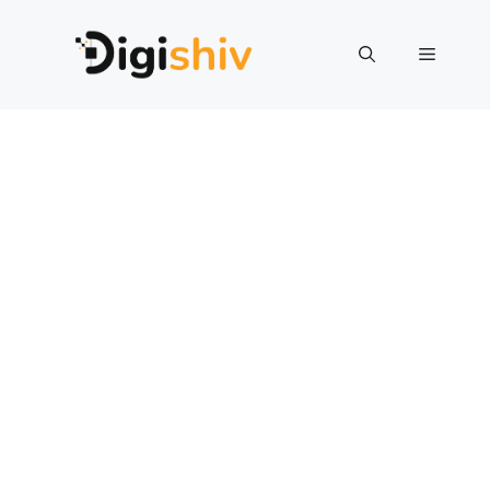
Skip
to
Menu
content