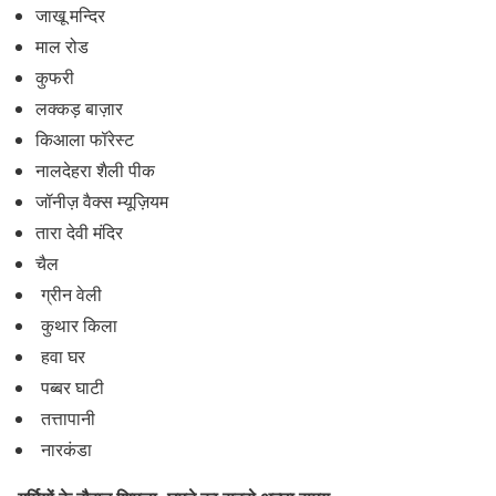
जाखू मन्दिर
माल रोड
कुफरी
लक्कड़ बाज़ार
किआला फॉरेस्ट
नालदेहरा शैली पीक
जॉनीज़ वैक्स म्यूज़ियम
तारा देवी मंदिर
चैल
ग्रीन वेली
कुथार किला
हवा घर
पब्बर घाटी
तत्तापानी
नारकंडा