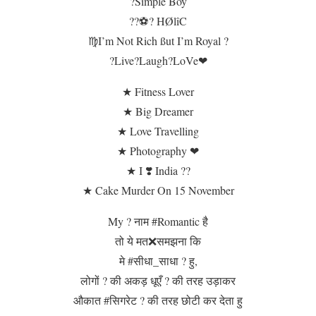
?Simple Boy
??⚽? HØlîC
♍I’m Not Rich ßut I’m Royal ?
?Live?Laugh?LoVe❤
★ Fitness Lover
★ Big Dreamer
★ Love Travelling
★ Photography ❤
★ I ❣️ India ??
★ Cake Murder On 15 November
My ? नाम #Romantic है
तो ये मत❌समझना कि
मे #सीधा_साधा ? हु,
लोगों ? की अकड़ धूएँ ? की तरह उड़ाकर
औकात #सिगरेट ? की तरह छोटी कर देता हु