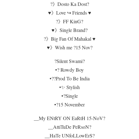
?》Dosto Ka Dost?
♥️》Love ↪️ Friends ♥️
?》FF KinG?
♥️》Single Brand?
?》Big Fan Of Mahakal ♥️
♥️》Wish me ?15 Nov?
?Silent Swami?
•? Rowdy Boy
•??Prod To Be India
•✨ Stylish
•?Single
•?15 November
__My ENtRY ON EaRtH 15-NoV?
__AttiTuDe PeRsoN?
__HaTe UNfoLLowErS?