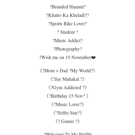
?Branded Harami?
?Khatro Ka Kheladi??
?Sports Bike Lover?
? Student ?
?Music Addict?
?Photography?
?Wish me on 15 November❤️
《?Mom + Dad ?My World?》
《?Jay Mahakal ?》
《?Gym Addicted ?》
《?Birthday 15 Nov? 》
《?Music Lover?》
《?Selfie Star?》
《? Gamer ?》
?Wêlçômê Tô My Prôfîlê