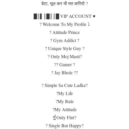
बेटा, भूल कर भी मत करियो ?
█║▌║█║║█ VIP ACCOUNT ♥️
? Welcome To My Profile ⤵️
? Attitude Prince
? Gym Addict ?
? Unique Style Guy ?
? Only Moj Masti?
?? Gamer ?
? Jay Bhole ??
? Simple Sa Cute Ladka?
?My Life
?My Rule
?My Attitude
☝️Only Flirt?
? Single But Happy?