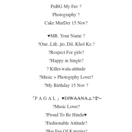
PuBG My Fav ?
Photography ?
Cake MurDer 15 Nov?
♥️MR. Your Name ?
?One..Life..jio..Dil..Khol Ke.?
?Respect For girls?
?Happy in Single?
? Killer-wala-attitude
?Music + Photogrphy Lover?
?My Birthday 15 Nov ?
『P A G A L 』♥️Đł₩₳₳₦₳ᯥ?࿐
?Music Lover?
?Proud To Be Hindu♥️
?Fashionable Attitude?
?Big Fan Of Katerina?