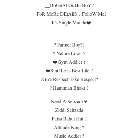
__OriGnAl GuJJu BoY?
__FoR MoRe DEtAilS…FolloW Me?
__It’s Single Munda❤️
? Farmer Boy??
? Nature Lover ?
❤️Gym Addict ↕️
❤️SinGLe Is Best Life ?
?Give Respect Take Respect?
? Hanuman Bhakt ?
Need A Sehzadi ♥
Ziddi Sehzada
Paisa Bahut Hai ?
Attitude King ?
Music Addict ?