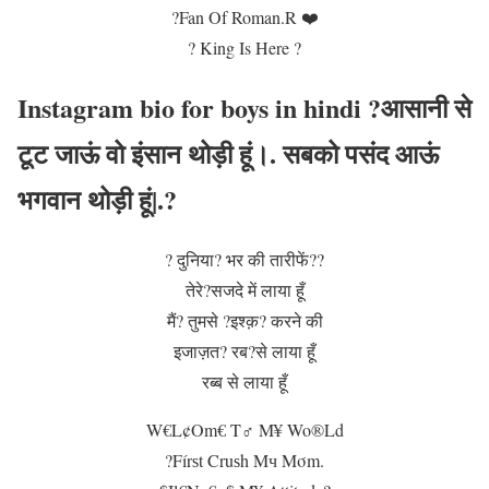
?Fan Of Roman.R ❤️
? King Is Here ?
Instagram bio for boys in hindi ?आसानी से
टूट जाऊं वो इंसान थोड़ी हूं।. सबको पसंद आऊं
भगवान थोड़ी हूं|.?
? दुनिया? भर की तारीफें??
तेरे?सजदे में लाया हूँ
मैं? तुमसे ?इश्क़? करने की
इजाज़त? रब?से लाया हूँ
रब्ब से लाया हूँ
W€L¢Om€ T♂ M¥ Wo®Ld
?Fírѕt Cruѕh Mч Mσm.