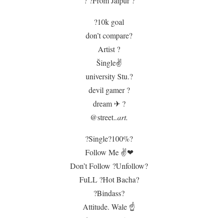
? ?From Jaipur ?
?10k goal
don’t compare?
Artist ?
Šingle✌
university Stu.?
devil gamer ?
dream ✈ ?
@street.
.art.
?Single?100%?
Follow Me ✌❤
Don’t Follow ?Unfollow?
FuLL ?Hot Bacha?
?Bindass?
Attitude. Wale ☝️