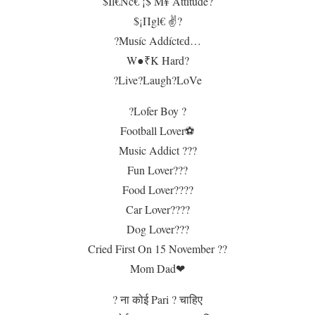
$Il€Nc€ ¡$ M¥ Attitude?
$¡Πgl€ ✌?
?Muѕíc Αddíctєd…
W●₹K Hard?
?Live?Laugh?LoVe
?Lofer Boy ?
Football Lover⚽
Music Addict ???
Fun Lover???
Food Lover????
Car Lover????
Dog Lover???
Cried First On 15 November ??
Mom Dad❤
? ना कोई Pari ? चाहिए