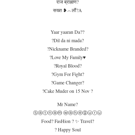
राज ब्राह्मण?
सख्त ❥︵लौं?A
Yaar yaaran Da??
?Dil da ni mada?
?Nickname Branded?
?Love My Family♥️
?Royal Blood?
?Gym For Fight?
?Game Changer?
?Cake Muder on 15 Nov ?
Mr Name?
Ⓢⓐⓣⓝⓐⓜ ⓦⓐⓗⓔⓖⓤⓡⓤ
Food? FasHion ? ✨ Travel?
? Happy Soul