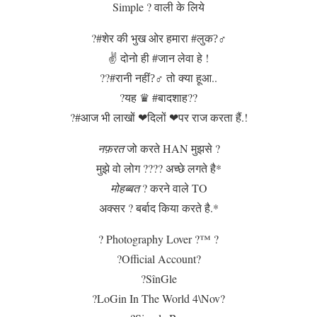
Simple ? वाली के लिये
?#शेर की भुख ओर हमारा #लुक?‍♂
✌️ दोनो ही #जान लेवा हे !
??#रानी नहीं?‍♂ तो क्या हूआ..
?यह ♛ #बादशाह??
?#आज भी लाखों ❤दिलों ❤पर राज करता हैं.!
नफ़रत
जो करते HAN मुझसे ?
मुझे वो लोग ?‍?‍?‍? अच्छे लगते है*
मोहब्बत
? करने वाले TO
अक्सर ? बर्बाद किया करते है.*
? Photography Lover ?™ ?
?Official Account?
?SînGle
?LoGin In The World 4\Nov?