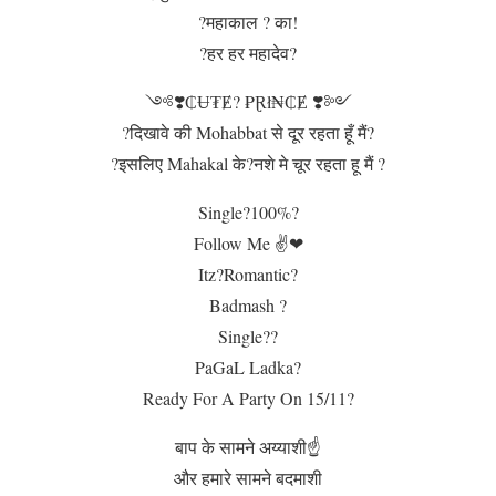
?महाकाल ? का!
?हर हर महादेव?
༺❣️₵Ʉ₮Ɇ? ₱Ɽł₦₵Ɇ ❣️༻
?दिखावे की Mohabbat से दूर रहता हूँ मैं?
?इसलिए Mahakal के?नशे मे चूर रहता हू मैं ?
Single?100%?
Follow Me ✌❤
Itz?Romantic?
Badmash ?
Single??
PaGaL Ladka?
Ready For A Party On 15/11?
बाप के सामने अय्याशी☝️
और हमारे सामने बदमाशी