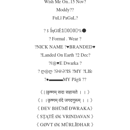
Wish Me On..15 Nov?
Moddy??
FuLl PaGaL?
?﹩ḮηGlÊ1⃣0⃣0⃣%⚫
? Formal . Wear ?
?NICK NAME ?♥BRANDED♥
?Landed On Earth ?2 Dec?
?ℓ◎♥E Dwarka ?
? ღ◎ღ ?∂@∂?IS ?MY ?LIfe
?●▬▬▬MY Pãgli ??
《 | |कृष्णम् सदा सहायते । । 》
《। ।कृष्णम् वंदे जगदगुरूम् । । 》
《 ĐEV BHŪMĪ ĐWRAKA》
《 SȚĄTĒ Ø£ VRINDAVAN 》
《 GØVT Ø£ MŪRLĪĐHAR 》