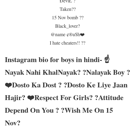
ĐēvîŁ ?
Taken??
15 Nov bomb ??
Black_lover?
@name ¢®u$h❤️
I hate cheaters!! ??
Instagram bio for boys in hindi- ☝️
Nayak Nahi KhalNayak? ?Nalayak Boy ?
❤️Dosto Ka Dost ? ?Dosto Ke Liye Jaan
Hajir? ❤️Respect For Girls? ?Attitude
Depend On You ? ?Wish Me On 15
Nov?