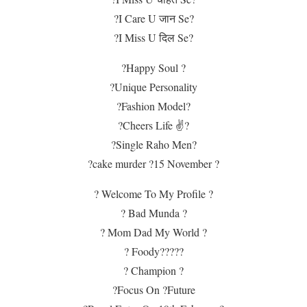
?I Care U जान Se?
?I Miss U दिल Se?
?Happy Soul ?
?Unique Personality
?Fashion Model?
?Cheers Life ✌?
?Single Raho Men?
?cake murder ?15 November ?
? Welcome To My Profile ?
? Bad Munda ?
? Mom Dad My World ?
? Foody?????
? Champion ?
?Focus On ?Future