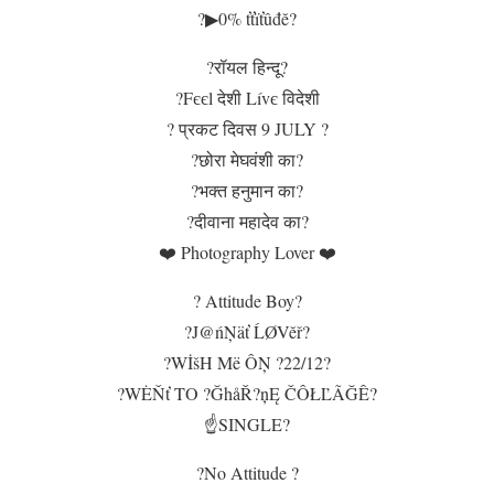
?▶0% ťťïťûđĕ?
?रॉयल हिन्दू?
?Fєєl देशी Lívє विदेशी
? प्रकट दिवस 9 JULY ?
?छोरा मेघवंशी का?
?भक्त हनुमान का?
?दीवाना महादेव का?
❤️ Photography Lover ❤️
? Attitude Boy?
?J@ńŅäť ĹØVĕř?
?WİšH Më ÔŅ ?22/12?
?WĖŇť TO ?ĞhåŘ?ņĘ ČÔŁĽÃĞÊ?
☝️SINGLE?
?No Attitude ?