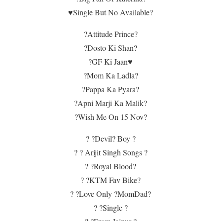
♥️Single But No Available?
?Attitude Prince?
?Dosto Ki Shan?
?GF Ki Jaan♥️
?Mom Ka Ladla?
?Pappa Ka Pyara?
?Apni Marji Ka Malik?
?Wish Me On 15 Nov?
? ?Devil? Boy ?
? ? Arijit Singh Songs ?
? ?Royal Blood?
? ?KTM Fav Bike?
? ?Love Only ?MomDad?
? ?Single ?