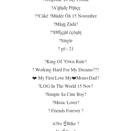
?A’ţįťųđę Přįňçę
??Câkê ?Mûdêr Ôñ 15 November
?Mãşţį Zâdâ?
??Øffįçįãł čçõųñţ
?Single
? gë:- 21
?King Of ?Own Rule?
? Working Hard For My Dreams???
❤️ My First Love My❤️Mom+Dad?
?LOG In The World 15 Nov?
?Simple Sa Cùte Boy?
?Music Lover?
? Friends Forever ?
⚔️No ☝️Bike ?️