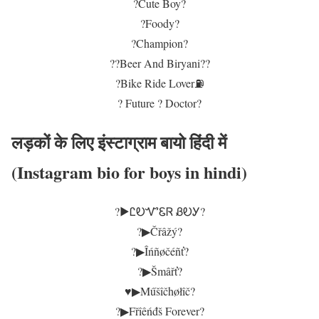
?Cute Boy?
?Foody?
?Champion?
??Beer And Biryani??
?️Bike Ride Lover⛽
? Future ? Doctor?
लड़कों के लिए इंस्टाग्राम बायो हिंदी में
(Instagram bio for boys in hindi)
?▶ᏝᎧᏉᏋᏒ ᏰᎧᎩ?
?▶Čřâžý?
?▶Îńñøčéñť?
?▶Šmâřť?
♥️▶Műšîčhøłîč?
?▶Fřîêńđš Forever?