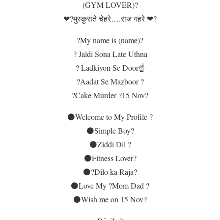
(GYM LOVER)?
❤?मुस्कुराते चेहरे….राज गहरे ❤?
?My name is (name)?
? Jaldi Sona Late Uthna
? Ladkiyon Se Door☝️
?Aadat Se Mazboor ?
?Cake Murder ?15 Nov?
⚫Welcome to My Profile ?
⚫Simple Boy?
⚫Ziddi Dil ?
⚫Fitness Lover?
⚫?Dilo ka Raja?
⚫Love My ?Mom Dad ?
⚫Wish me on 15 Nov?