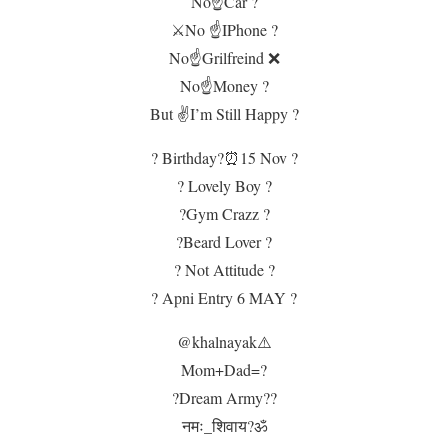
No☝️Car ?
⚔️No ☝️IPhone ?
No☝️Grilfreind ❌
No☝️Money ?
But ✌️I’m Still Happy ?
? Birthday?⏰15 Nov ?
? Lovely Boy ?
?Gym Crazz ?
?Beard Lover ?
? Not Attitude ?
? Apni Entry 6 MAY ?
@khalnayak⚠️
Mom+Dad=?
?Dream Army??
नमः_शिवाय?ॐ