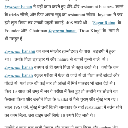
jayaram
banan
ने यहीं काम करते हुए धीरे-धीरे restaurant business करने
के tricks सीखे, और फिर अपना खुद का restaurant खोला. Jayaram ने जब
इसे शुरू किया तब उनकी पहली कमाई 408 रुपये थी। ‘
Sagar Ratna
‘ के
Founder और Chairman
Jayaram
banan
“Dosa King” के नाम से
भी मशहूर हैं।
Jayaram
banann
का जन्म मंगलौर (कर्नाटक) के पास उड्डपी में हुआ
था। उनके पिता ड्राइवर थे और nature से काफी गुस्से वाले थे।
Jayaram
banan
बचपन से ही अपने पिता से बहुत डरते थे। क्योंकि जब
Jayaram
banan
स्कूल परीक्षा में फेल हो जाते थे तो पिता उन्हें डांटते और
पीटते थे, यहां तक की कई बार तो आंखों में मिर्च पाउडर भी डाल देते थे।
फिर 13 साल की उम्र में जब वे परीक्षा में फैल हुए तो उन्होंने घर छोड़ने का
फैसला किया और उन्होंने पिता के wallet से पैसे चुराए और मुंबई भाग गए।
साल 1967 की. मुंबई में उन्हें किसी जानकार के यहां restaurant में बर्तन धोने
का काम मिला. उस टाइम उन्हें सिर्फ 18 रुपये दिए जाते थे।
उन्होंने 6 साल तक कड़ी मेहनत और लगन से काम किया और waiter और